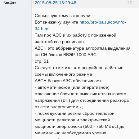
2015-08-25 13:29:48
12
Sm@rt
Работодатели
Серьезную тему затронули!
Неактивен
Вот книжечку изучите
http://pro-pa.ru/down/o-
34.html
Там про АЭС и их работу с пониженной
частотой все расписано.
АВСН это аббревиатура алгоритма выделения
на СН блоков ВВЭР-1000 АЭС.
стр. 51
Следует отметить, что аварийное действие
схемы включенного режима
АВСН блоков АЭС обеспечивает:
- автоматическое (или оперативное)
отключение блочного выключателя высокого
напряжения (ВН) для отсоединения реактора
от сети энергосистемы;
- последующий резкий сброс тепловой
мощности реактора и электрической
мощности энергоблока (600 - 750 МВт/с) до
минимально необходимого уровня