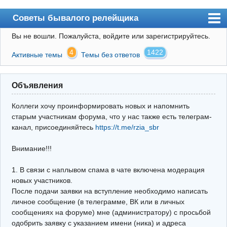
Советы бывалого релейщика
Вы не вошли.
Пожалуйста, войдите или зарегистрируйтесь.
Форум
4
1422
Активные темы
Темы без ответов
Правила
Поиск
Объявления
Регистрация
Коллеги хочу проинформировать новых и напомнить
Вход
старым участникам форума, что у нас также есть телеграм-
канал, присоединяйтесь
https://t.me/rzia_sbr
Архив
Внимание!!!
Почта
Поиск релейщика
1. В связи с наплывом спама в чате включена модерация
новых участников.
Видео РЗиА
После подачи заявки на вступление необходимо написать
личное сообщение (в телеграмме, ВК или в личных
Фотохостинг
сообщениях на форуме) мне (администратору) с просьбой
одобрить заявку с указанием имени (ника) и адреса
Телеграм