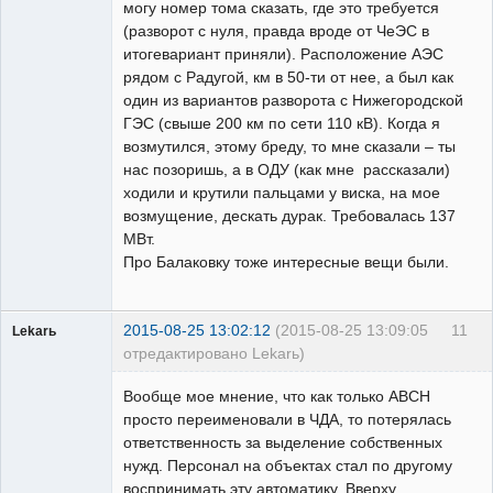
могу номер тома сказать, где это требуется
(разворот с нуля, правда вроде от ЧеЭС в
итогевариант приняли). Расположение АЭС
рядом с Радугой, км в 50-ти от нее, а был как
один из вариантов разворота с Нижегородской
ГЭС (свыше 200 км по сети 110 кВ). Когда я
возмутился, этому бреду, то мне сказали – ты
нас позоришь, а в ОДУ (как мне рассказали)
ходили и крутили пальцами у виска, на мое
возмущение, дескать дурак. Требовалась 137
МВт.
Про Балаковку тоже интересные вещи были.
2015-08-25 13:02:12
(2015-08-25 13:09:05
11
Lekarь
отредактировано Lekarь)
Пользователь
Вообще мое мнение, что как только АВСН
Неактивен
просто переименовали в ЧДА, то потерялась
ответственность за выделение собственных
нужд. Персонал на объектах стал по другому
воспринимать эту автоматику. Вверху