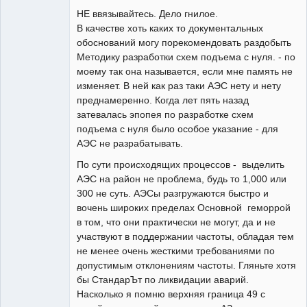
НЕ ввязывайтесь. Дело гнилое.
Неактивен
В качестве хоть каких то документальных
обоснований могу порекомендовать раздобыть
Методику разработки схем подъема с нуля. - по
моему так она называется, если мне память не
изменяет. В ней как раз таки АЭС нету и нету
преднамеренно. Когда лет пять назад
затевалась эпопея по разработке схем
подъема с нуля было особое указание - для
АЭС не разрабатывать.
По сути происходящих процессов - выделить
АЭС на район не проблема, будь то 1,000 или
300 не суть. АЭСы разгружаются быстро и
вочень широких пределах Основной геморрой
в том, что они практически не могут, да и не
участвуют в поддержании частоты, обладая тем
не менее очень жесткими требованиями по
допустимым отклонениям частоты. Гляньте хотя
бы СтандарЪт по ликвидации аварий.
Насколько я помню верхняя граница 49 с