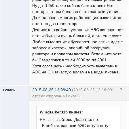
Ну да 1250 такие сейчас блоки ставят. Но
полторы, а тем более две это все таки утопия.
Да и на очень многих работающих тысячниках
стоят по два генератора.
Дефицита в районе установки АЭС конечно нет,
есть избыток и очень большой, а это еще хуже.
Любое выделение обусловленное сетью идет с
забросом частоты, аварийной разгрузкой
реактора и провалом частоты. Вспомните хотя
бы Свердловск в то ли 2000 то ли 2001.
Хотя соглашусь - необходимость выделения
АЭС на СН зачастую вилами на воде писана.
2015-08-25 12:08:40
(2015-08-25 12:18:09
7
Lekarь
отредактировано Lekarь)
Пользователь
Неактивен
Windtalker315 пишет:
НЕ ввязывайтесь. Дело гнилое.
В ней как раз таки АЭС нету и нету