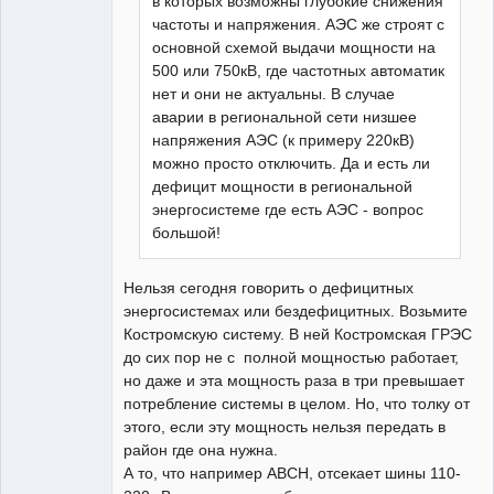
в которых возможны глубокие снижения
частоты и напряжения. АЭС же строят с
основной схемой выдачи мощности на
500 или 750кВ, где частотных автоматик
нет и они не актуальны. В случае
аварии в региональной сети низшее
напряжения АЭС (к примеру 220кВ)
можно просто отключить. Да и есть ли
дефицит мощности в региональной
энергосистеме где есть АЭС - вопрос
большой!
Нельзя сегодня говорить о дефицитных
энергосистемах или бездефицитных. Возьмите
Костромскую систему. В ней Костромская ГРЭС
до сих пор не с полной мощностью работает,
но даже и эта мощность раза в три превышает
потребление системы в целом. Но, что толку от
этого, если эту мощность нельзя передать в
район где она нужна.
А то, что например АВСН, отсекает шины 110-