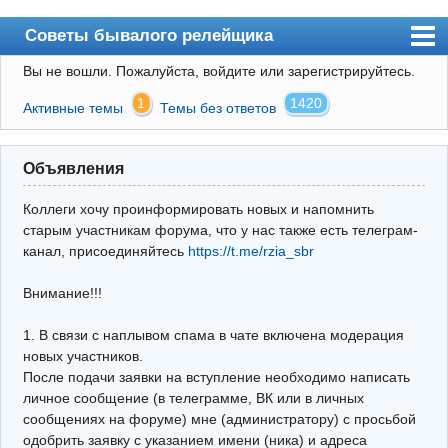
Советы бывалого релейщика
Вы не вошли.
Пожалуйста, войдите или зарегистрируйтесь.
Форум
1
1420
Активные темы
Темы без ответов
Правила
Поиск
Объявления
Регистрация
Коллеги хочу проинформировать новых и напомнить
Вход
старым участникам форума, что у нас также есть телеграм-
канал, присоединяйтесь
https://t.me/rzia_sbr
Архив
Внимание!!!
Почта
Поиск релейщика
1. В связи с наплывом спама в чате включена модерация
новых участников.
Видео РЗиА
После подачи заявки на вступление необходимо написать
личное сообщение (в телеграмме, ВК или в личных
Фотохостинг
сообщениях на форуме) мне (администратору) с просьбой
одобрить заявку с указанием имени (ника) и адреса
Телеграм