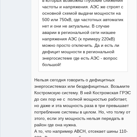
в которых возможны глубокие снижения
частоты и напряжения. АЭС же строят с
основной схемой выдачи мощности на
500 или 750кВ, где частотных автоматик
нет и они не актуальны. В случае
аварии в региональной сети низшее
напряжения АЭС (к примеру 220кВ)
можно просто отключить. Да и есть ли
дефицит мощности в региональной
энергосистеме где есть АЭС - вопрос
большой!
Нельзя сегодня говорить о дефицитных
энергосистемах или бездефицитных. Возьмите
Костромскую систему. В ней Костромская ГРЭС
до сих пор не с полной мощностью работает,
но даже и эта мощность раза в три превышает
потребление системы в целом. Но, что толку от
этого, если эту мощность нельзя передать в
район где она нужна.
А то, что например АВСН, отсекает шины 110-