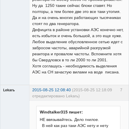
Ну да 1250 такие сейчас блоки ставят. Но
полторы, а тем более две это все таки утопия.
Да и на очень многих работающих тысячниках
стоят по два генератора.
Дефицита в районе установки АЭС конечно нет,
есть избыток и очень большой, а это еще хуже.
Любое выделение обусловленное сетью идет с
забросом частоты, аварийной разгрузкой
реактора и провалом частоты. Вспомните хотя
бы Свердловск в то ли 2000 то ли 2001.
Хотя соглашусь - необходимость выделения
АЭС на СН зачастую вилами на воде писана.
2015-08-25 12:08:40
(2015-08-25 12:18:09
7
Lekarь
отредактировано Lekarь)
Пользователь
Неактивен
Windtalker315 пишет:
НЕ ввязывайтесь. Дело гнилое.
В ней как раз таки АЭС нету и нету