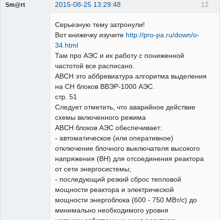
2015-08-25 13:29:48
12
Sm@rt
Работодатели
Серьезную тему затронули!
Неактивен
Вот книжечку изучите
http://pro-pa.ru/down/o-
34.html
Там про АЭС и их работу с пониженной
частотой все расписано.
АВСН это аббревиатура алгоритма выделения
на СН блоков ВВЭР-1000 АЭС.
стр. 51
Следует отметить, что аварийное действие
схемы включенного режима
АВСН блоков АЭС обеспечивает:
- автоматическое (или оперативное)
отключение блочного выключателя высокого
напряжения (ВН) для отсоединения реактора
от сети энергосистемы;
- последующий резкий сброс тепловой
мощности реактора и электрической
мощности энергоблока (600 - 750 МВт/с) до
минимально необходимого уровня