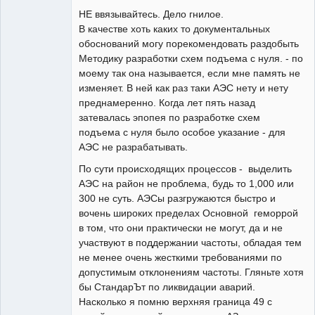
НЕ ввязывайтесь. Дело гнилое.
Неактивен
В качестве хоть каких то документальных
обоснований могу порекомендовать раздобыть
Методику разработки схем подъема с нуля. - по
моему так она называется, если мне память не
изменяет. В ней как раз таки АЭС нету и нету
преднамеренно. Когда лет пять назад
затевалась эпопея по разработке схем
подъема с нуля было особое указание - для
АЭС не разрабатывать.
По сути происходящих процессов - выделить
АЭС на район не проблема, будь то 1,000 или
300 не суть. АЭСы разгружаются быстро и
вочень широких пределах Основной геморрой
в том, что они практически не могут, да и не
участвуют в поддержании частоты, обладая тем
не менее очень жесткими требованиями по
допустимым отклонениям частоты. Гляньте хотя
бы СтандарЪт по ликвидации аварий.
Насколько я помню верхняя граница 49 с