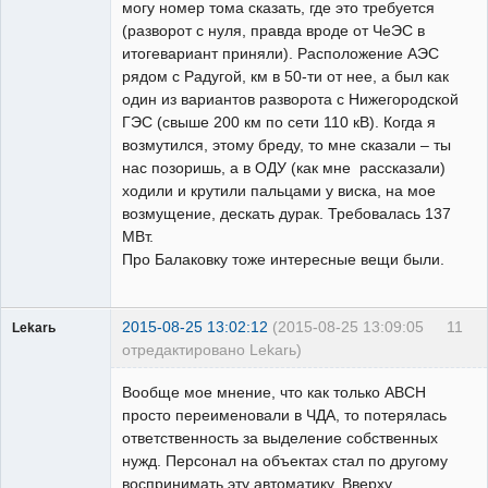
могу номер тома сказать, где это требуется
(разворот с нуля, правда вроде от ЧеЭС в
итогевариант приняли). Расположение АЭС
рядом с Радугой, км в 50-ти от нее, а был как
один из вариантов разворота с Нижегородской
ГЭС (свыше 200 км по сети 110 кВ). Когда я
возмутился, этому бреду, то мне сказали – ты
нас позоришь, а в ОДУ (как мне рассказали)
ходили и крутили пальцами у виска, на мое
возмущение, дескать дурак. Требовалась 137
МВт.
Про Балаковку тоже интересные вещи были.
2015-08-25 13:02:12
(2015-08-25 13:09:05
11
Lekarь
отредактировано Lekarь)
Пользователь
Вообще мое мнение, что как только АВСН
Неактивен
просто переименовали в ЧДА, то потерялась
ответственность за выделение собственных
нужд. Персонал на объектах стал по другому
воспринимать эту автоматику. Вверху