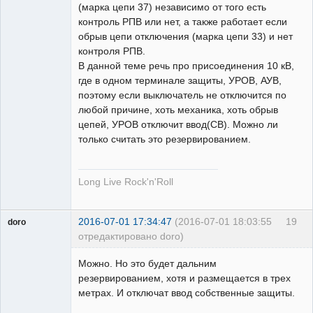
(марка цепи 37) независимо от того есть
контроль РПВ или нет, а также работает если
обрыв цепи отключения (марка цепи 33) и нет
контроля РПВ.
В данной теме речь про присоединения 10 кВ,
где в одном терминале защиты, УРОВ, АУВ,
поэтому если выключатель не отключится по
любой причине, хоть механика, хоть обрыв
цепей, УРОВ отключит ввод(СВ). Можно ли
только считать это резервированием.
Long Live Rock'n'Roll
2016-07-01 17:34:47
(2016-07-01 18:03:55
19
doro
отредактировано doro)
свободный
художник
Можно. Но это будет дальним
Неактивен
резервированием, хотя и размещается в трех
метрах. И отключат ввод собственные защиты.