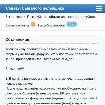
Советы бывалого релейщика
Вы не вошли.
Пожалуйста, войдите или зарегистрируйтесь.
Форум
1
1420
Активные темы
Темы без ответов
Правила
Поиск
Объявления
Регистрация
Коллеги хочу проинформировать новых и напомнить
Вход
старым участникам форума, что у нас также есть телеграм-
канал, присоединяйтесь
https://t.me/rzia_sbr
Архив
Внимание!!!
Почта
Поиск релейщика
1. В связи с наплывом спама в чате включена модерация
новых участников.
Видео РЗиА
После подачи заявки на вступление необходимо написать
личное сообщение (в телеграмме, ВК или в личных
Фотохостинг
сообщениях на форуме) мне (администратору) с просьбой
одобрить заявку с указанием имени (ника) и адреса
Телеграм