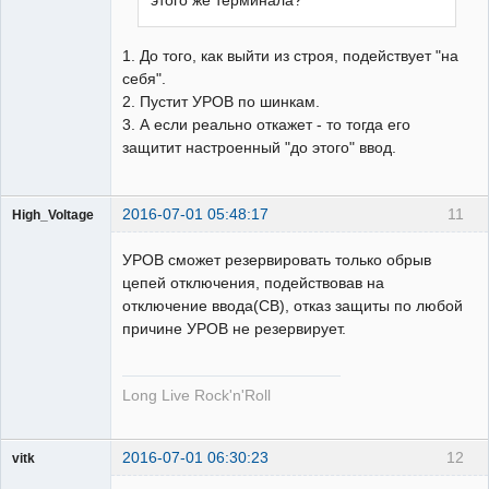
этого же терминала?
1. До того, как выйти из строя, подействует "на
себя".
2. Пустит УРОВ по шинкам.
3. А если реально откажет - то тогда его
защитит настроенный "до этого" ввод.
2016-07-01 05:48:17
11
High_Voltage
УРОВ сможет резервировать только обрыв
цепей отключения, подействовав на
отключение ввода(СВ), отказ защиты по любой
причине УРОВ не резервирует.
Пользователь
Неактивен
Long Live Rock'n'Roll
2016-07-01 06:30:23
12
vitk
Пользователь