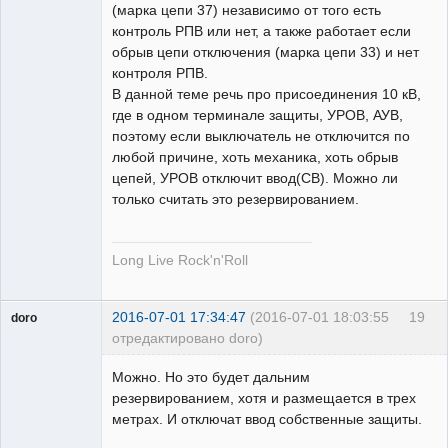
(марка цепи 37) независимо от того есть
контроль РПВ или нет, а также работает если
обрыв цепи отключения (марка цепи 33) и нет
контроля РПВ.
В данной теме речь про присоединения 10 кВ,
где в одном терминале защиты, УРОВ, АУВ,
поэтому если выключатель не отключится по
любой причине, хоть механика, хоть обрыв
цепей, УРОВ отключит ввод(СВ). Можно ли
только считать это резервированием.
Long Live Rock'n'Roll
2016-07-01 17:34:47
(2016-07-01 18:03:55
19
doro
отредактировано doro)
свободный
художник
Можно. Но это будет дальним
Неактивен
резервированием, хотя и размещается в трех
метрах. И отключат ввод собственные защиты.