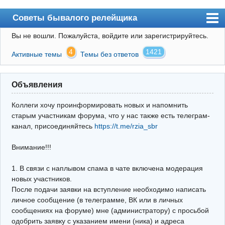
Советы бывалого релейщика
Вы не вошли.
Пожалуйста, войдите или зарегистрируйтесь.
Форум
4
1421
Активные темы
Темы без ответов
Правила
Поиск
Объявления
Регистрация
Коллеги хочу проинформировать новых и напомнить
Вход
старым участникам форума, что у нас также есть телеграм-
канал, присоединяйтесь
https://t.me/rzia_sbr
Архив
Внимание!!!
Почта
Поиск релейщика
1. В связи с наплывом спама в чате включена модерация
новых участников.
Видео РЗиА
После подачи заявки на вступление необходимо написать
личное сообщение (в телеграмме, ВК или в личных
Фотохостинг
сообщениях на форуме) мне (администратору) с просьбой
одобрить заявку с указанием имени (ника) и адреса
Телеграм