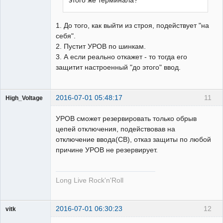
этого же терминала?
1. До того, как выйти из строя, подействует "на
себя".
2. Пустит УРОВ по шинкам.
3. А если реально откажет - то тогда его
защитит настроенный "до этого" ввод.
2016-07-01 05:48:17
11
High_Voltage
УРОВ сможет резервировать только обрыв
цепей отключения, подействовав на
отключение ввода(СВ), отказ защиты по любой
причине УРОВ не резервирует.
Пользователь
Неактивен
Long Live Rock'n'Roll
2016-07-01 06:30:23
12
vitk
Пользователь