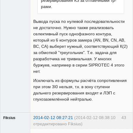
резервирования КЗ за отпаечными тр-
рами.
Вывода пуска по нулевой последовательности
не достаточно. Нужно также реализовать
селективный пуск однофазного контура,
который из 6 контуров замера (АN, BN, CN, AB,
BC, CA) выберет нужный, соответствующий К(2)
за обмоткой "треугольник". Т.е. задача для
разработчика не тривиальная. У многих
буржуев, например в серии SIPROTEC 4 этого
нет.
Исключать из формулы расчёта сопротивления
при этом 3I0 нельзя, т.к. в зону ступени
дальнего резервирования входят и ЛЭП с
глухозаземлённой нейтралью.
2014-02-12 08:27:21
(2014-02-12 08:38:10
43
Fiksius
отредактировано Fiksius)
Пользователь