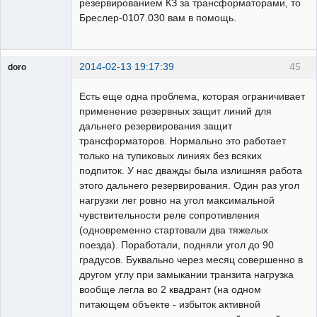
резервированием КЗ за трансформаторами, то
Бреслер-0107.030 вам в помощь.
2014-02-13 19:17:39
45
doro
свободный
художник
Есть еще одна проблема, которая ограничивает
Неактивен
применение резервных защит линий для
дальнего резервирования защит
трансформаторов. Нормально это работает
только на тупиковых линиях без всяких
подпиток. У нас дважды была излишняя работа
этого дальнего резервирования. Один раз угол
нагрузки лег ровно на угол максимальной
чувствительности реле сопротивления
(одновременно стартовали два тяжелых
поезда). Поработали, подняли угол до 90
градусов. Буквально через месяц совершенно в
другом углу при замыкании транзита нагрузка
вообще легла во 2 квадрант (на одном
питающем объекте - избыток активной