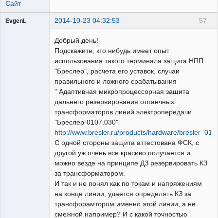
Сайт
2014-10-23 04:32:53
57
EvgenL
Пользователь
Добрый день!
Неактивен
Подскажите, кто нибудь имеет опыт
использования такого терминала защита НПП
"Бреслер", расчета его уставок, случаи
правильного и ложного срабатывания
" Адаптивная микропроцессорная защита
дальнего резервирования отпаечных
трансформаторов линий электропередачи
"Бреслер-0107.030"
http://www.bresler.ru/products/hardware/bresler_01
С одной стороны защита аттестована ФСК, с
другой уж очень все красиво получается и
можно везде на принципе ДЗ резервировать КЗ
за трансформатором.
И так и не понял как по токам и напряжениям
на конце линии, удается определять КЗ за
трансфорамтором именно этой линии, а не
смежной например? И с какой точностью