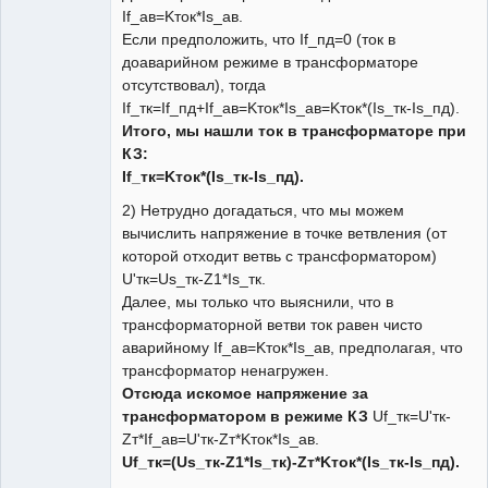
If_ав=Kток*Is_ав.
Если предположить, что If_пд=0 (ток в
доаварийном режиме в трансформаторе
отсутствовал), тогда
If_тк=If_пд+If_ав=Kток*Is_ав=Kток*(Is_тк-Is_пд).
Итого, мы нашли ток в трансформаторе при
КЗ:
If_тк=Kток*(Is_тк-Is_пд).
2) Нетрудно догадаться, что мы можем
вычислить напряжение в точке ветвления (от
которой отходит ветвь с трансформатором)
U'тк=Us_тк-Z1*Is_тк.
Далее, мы только что выяснили, что в
трансформаторной ветви ток равен чисто
аварийному If_ав=Kток*Is_ав, предполагая, что
трансформатор ненагружен.
Отсюда искомое напряжение за
трансформатором в режиме КЗ
Uf_тк=U'тк-
Zт*If_ав=U'тк-Zт*Kток*Is_ав.
Uf_тк=(Us_тк-Z1*Is_тк)-Zт*Kток*(Is_тк-Is_пд).