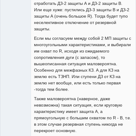
отработать ДЗ-2 защиты А и ДЗ-2 защиты В.
Или еще хуже: пустились ДЗ-3 защиты В и ДЗ-2
защиты А (очень большое R). Тогда будет тупо
неселективное отключение от резервной
защиты.
Если мы согласуем между собой 2 МП защиты с
многоугольными характеристиками, и выбирали
им охват по R, исходя из ожидаемого
сопротивления дуги (с запасом), то
вышеописанная ситуация маловероятна.
Особенно для межфазных КЗ. А для КЗ на
землю есть ТЗНП. Или ступени ДЗ от КЗ на
землю нет вообще, или есть только первая
-тогда тем более.
Также маловероятна (наверное, даже
невозможна) такая ситуация, если круговую
характеристику имеет защита А, а
прямоугольную с большим охватом по R - В, т.е.
в этом случае резервная ступень никогда не
перекроет основную.