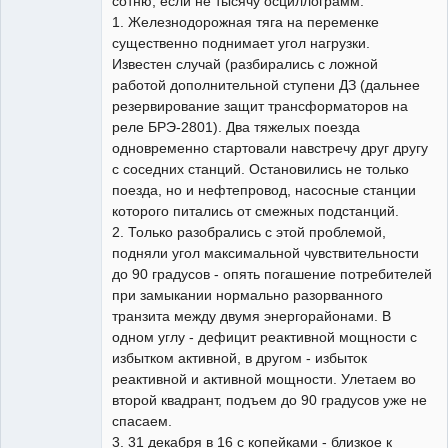
сотню, если не тысячу осциллограмм.
1. Железнодорожная тяга на переменке
существенно поднимает угол нагрузки.
Известен случай (разбирались с ложной
работой дополнительной ступени ДЗ (дальнее
резервирование защит трансформаторов на
реле БРЭ-2801). Два тяжелых поезда
одновременно стартовали навстречу друг другу
с соседних станций. Остановились не только
поезда, но и нефтепровод, насосные станции
которого питались от смежных подстанций.
2. Только разобрались с этой проблемой,
подняли угол максимальной чувствительности
до 90 градусов - опять погашение потребителей
при замыкании нормально разорванного
транзита между двумя энергорайонами. В
одном углу - дефицит реактивной мощности с
избытком активной, в другом - избыток
реактивной и активной мощности. Улетаем во
второй квадрант, подъем до 90 градусов уже не
спасаем.
3. 31 декабря в 16 с копейками - близкое к