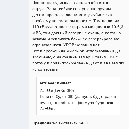
Честно скажу, мысль высказал абсолютно
Неактивен
сырую. Занят сейчас совершенно другим
делом, просто за чаепитием углубились в
проблему на смежном проекте. Там на линии
110 кВ куча отпаек с тр-рами мощностью 10-6,3
МВА, там дальний резерв не очень, а лезти на
каждую и усиливать ближнее резервирование,
огранизовывать УРОВ желания нет.
Вот и проскочила мысль об использовании ДЗ
включенную на фазный замер. Ставим ЭКРУ,
потому и появилось желание ДЗ от КЗ на землю
использовать.
retriever пишет:
Za=Ua/(Ia+Ke·3I0)
Если не будет 3I0 (да пусть будет равен
нулю), то работать формула будет как
Za=Ua/Ia
Предполагал выставить Ke=0