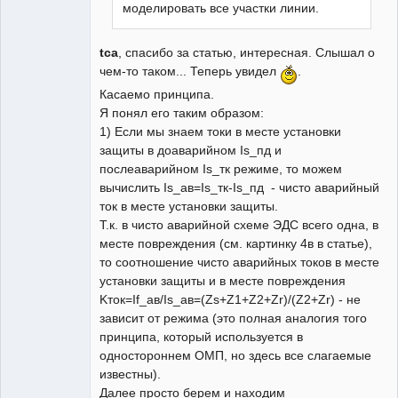
моделировать все участки линии.
tca
, спасибо за статью, интересная. Слышал о
чем-то таком... Теперь увидел
.
Касаемо принципа.
Я понял его таким образом:
1) Если мы знаем токи в месте установки
защиты в доаварийном Is_пд и
послеаварийном Is_тк режиме, то можем
вычислить Is_ав=Is_тк-Is_пд - чисто аварийный
ток в месте установки защиты.
Т.к. в чисто аварийной схеме ЭДС всего одна, в
месте повреждения (см. картинку 4в в статье),
то соотношение чисто аварийных токов в месте
установки защиты и в месте повреждения
Kток=If_ав/Is_ав=(Zs+Z1+Z2+Zr)/(Z2+Zr) - не
зависит от режима (это полная аналогия того
принципа, который используется в
одностороннем ОМП, но здесь все слагаемые
известны).
Далее просто берем и находим