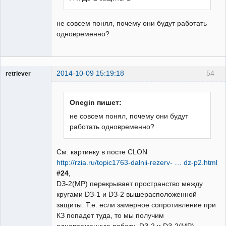
не совсем понял, почему они будут работать
одновременно?
2014-10-09 15:19:18
54
retriever
Пользователь
Неактивен
Onegin пишет:
не совсем понял, почему они будут
работать одновременно?
См. картинку в посте CLON
http://rzia.ru/topic1763-dalnii-rezerv- … dz-p2.html
#24
,
DЗ-2(MP) перекрывает пространство между
кругами DЗ-1 и DЗ-2 вышерасположенной
защиты. Т.е. если замерное сопротивление при
КЗ попадет туда, то мы получим
одновременную работу DЗ-2 и DЗ-2(MP).