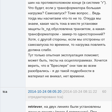
шин на противоположном конце (в системе "r").
Что будет, если у трансформатора большая
нагрузка? Самозапуск? Тоже вопрос... Ведь
тогда мы насчитаем что-то не то. Откуда мы
знаем, какая часть тока в месте установки
защиты Is_пд обусловлена транзитом, а какая-
трансформатором - замер-то односторонний?
Хотя, с другой стороны, если мы отстроены от
самозапуска по времени, то нагрузка повлиять
должна слабо.
Тут только опытная эксплуатация поможет,
может быть, тесты на осциллограммах. Хочется
верить, что в "Бреслере" они там во всем
разобрались - я до такой подробности в
материал не вникал, нет времени.
2014-10-24 08:05:20
(2014-10-24 08:11:22
60
tca
отредактировано tca)
Пользователь
retriever
, на двух линиях были установлены
Неактивен
данные защиты (всего 4 терминала). При