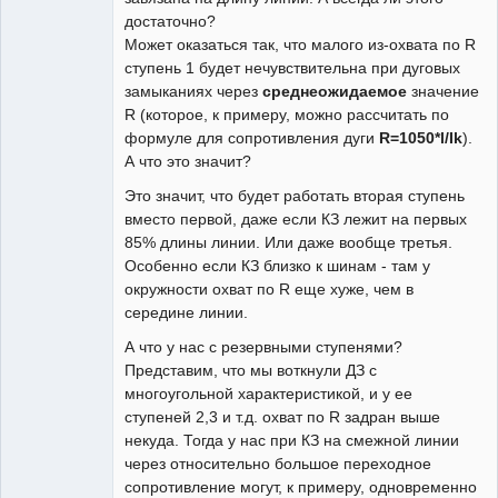
достаточно?
Может оказаться так, что малого из-охвата по R
ступень 1 будет нечувствительна при дуговых
замыканиях через
среднеожидаемое
значение
R (которое, к примеру, можно рассчитать по
формуле для сопротивления дуги
R=1050*l/Ik
).
А что это значит?
Это значит, что будет работать вторая ступень
вместо первой, даже если КЗ лежит на первых
85% длины линии. Или даже вообще третья.
Особенно если КЗ близко к шинам - там у
окружности охват по R еще хуже, чем в
середине линии.
А что у нас с резервными ступенями?
Представим, что мы воткнули ДЗ с
многоугольной характеристикой, и у ее
ступеней 2,3 и т.д. охват по R задран выше
некуда. Тогда у нас при КЗ на смежной линии
через относительно большое переходное
сопротивление могут, к примеру, одновременно