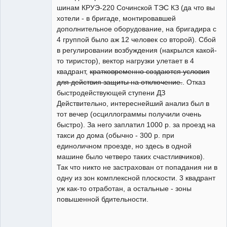
шинам КРУЭ-220 Сочинской ТЭС КЗ (да что вы
хотели - в бригаде, монтировавшей
дополнительное оборудование, на бригадира с
4 группой было аж 12 человек со второй). Сбой
в регулировании возбуждения (накрылся какой-
то тиристор), вектор нагрузки улетает в 4
квадрант,
кратковременно создаются условия
для действия защиты на отключение.
. Отказ
быстродействующей ступени ДЗ
Действительно, интереснейший анализ был в
тот вечер (осциллограммы получили очень
быстро). За него заплатил 1000 р. за проезд на
такси до дома (обычно - 300 р. при
единоличном проезде, но здесь в одной
машине было четверо таких счастливчиков).
Так что никто не застрахован от попадания ни в
одну из зон комплексной плоскости. 3 квадрант
уж как-то отработан, а остальные - зоны
повышенной бдительности.