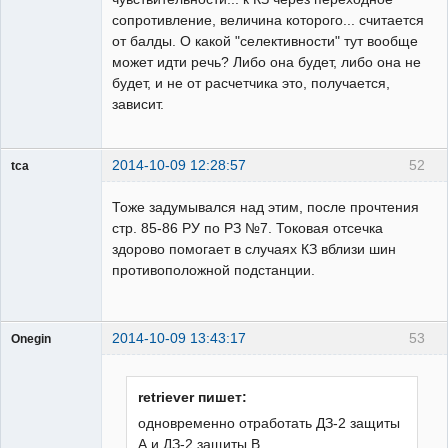
сопротивление, величина которого... считается
от балды. О какой "селективности" тут вообще
может идти речь? Либо она будет, либо она не
будет, и не от расчетчика это, получается,
зависит.
2014-10-09 12:28:57
52
tca
Пользователь
Тоже задумывался над этим, после прочтения
Неактивен
стр. 85-86 РУ по РЗ №7. Токовая отсечка
здорово помогает в случаях КЗ вблизи шин
противоположной подстанции.
2014-10-09 13:43:17
53
Onegin
Пользователь
Неактивен
retriever пишет:
одновременно отработать ДЗ-2 защиты
А и ДЗ-2 защиты В