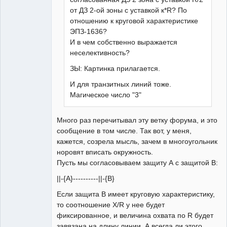
от ДЗ 2-ой зоны с уставкой к*R? По
отношению к круговой характеристике
ЭПЗ-1636?
И в чем собственно выражается
неселективность?
ЗЫ: Картинка прилагается.
И для транзитных линий тоже.
Магическое число "3"
Много раз перечитывал эту ветку форума, и это
сообщение в том числе. Так вот, у меня,
кажется, созрела мысль, зачем в многоугольник
норовят вписать окружность.
Пусть мы согласовываем защиту А с защитой В:
||-{A}----------||-{B}
Если защита В имеет круговую характеристику,
то соотношение Х/R у нее будет
фиксированное, и величина охвата по R будет
завязана на длину линии. А всегда ли этого