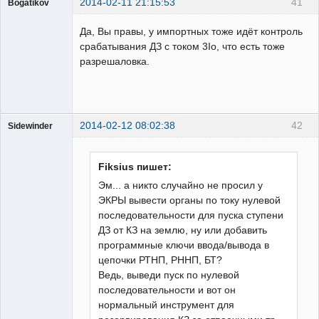
2014-02-11 21:15:53
41
Bogatikov
Пользователь
Да, Вы правы, у импортных тоже идёт контроль
Неактивен
срабатывания ДЗ с током 3Iо, что есть тоже
разрешаловка.
2014-02-12 08:02:38
42
Sidewinder
Fiksius пишет:
Эм... а никто случайно не просил у
ЭКРЫ вывести органы по току нулевой
Пользователь
последовательности для пуска ступени
Неактивен
ДЗ от КЗ на землю, ну или добавить
программные ключи ввода/вывода в
цепочки РТНП, РННП, БТ?
Ведь, выведи пуск по нулевой
последовательности и вот он
нормальный инструмент для