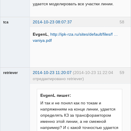
удается моделировать все участки линии.
2014-10-23 08:07:37
58
tca
Пользователь
EvgenL
,
http://ipk-rza.ru/sites/default/files/f …
Неактивен
vaniya.pdf
2014-10-23 11:20:07
(2014-10-23 11:22:04
59
retriever
отредактировано retriever)
Пользователь
Неактивен
EvgenL пишет:
И так и не понял как по токам и
напряжениям на конце линии, удается
определять КЗ за трансфорамтором
именно этой линии, а не смежной
например? И с какой точностью удается