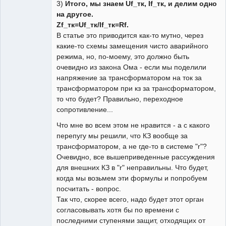
3)
Итого, мы знаем Uf_тк, If_тк, и делим одно
на другое.
Zf_тк=Uf_тк/If_тк=Rf.
В статье это приводится как-то мутно, через
какие-то схемы замещения чисто аварийного
режима, но, по-моему, это должно быть
очевидно из закона Ома - если мы поделили
напряжение за трансформатором на ток за
трансформатором при кз за трансформатором,
то что будет? Правильно, переходное
сопротивление...
Что мне во всем этом не нравится - а с какого
перепугу мы решили, что КЗ вообще за
трансформатором, а не где-то в системе "r"?
Очевидно, все вышеприведенные рассуждения
для внешних КЗ в "r" неправильны. Что будет,
когда мы возьмем эти формулы и попробуем
посчитать - вопрос.
Так что, скорее всего, надо будет этот орган
согласовывать хотя бы по времени с
последними ступенями защит, отходящих от