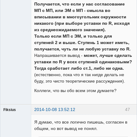
Получается, что если у нас согласование
МП с МП, или ЭМ с МП - смысла во
вписывании в многоугольник окружности
никакого (при выборе уставки по R, исходя
из среднеожидаемого значения).
Только если МП с ЭМ, и только для
ступеней 2 и выше. Ступень 1 может иметь,
получается, чуть ли не любую уставку по R.
Напрашивается вывод -
может, лучше сделать
уставки по R у всех ступеней одинаковыми?
Тогда сработает либо ст.1, либо ни одна.
(естественно, пока что я так нигде делать не
буду, это чисто теоретические рассуждения).
Коллеги, что вы обо всем этом думаете?
2014-10-08 13:52:12
47
Fiksius
Пользователь
Я думаю, что все логично пишешь, согласен в
Неактивен
общем, но вот вывод не понял.