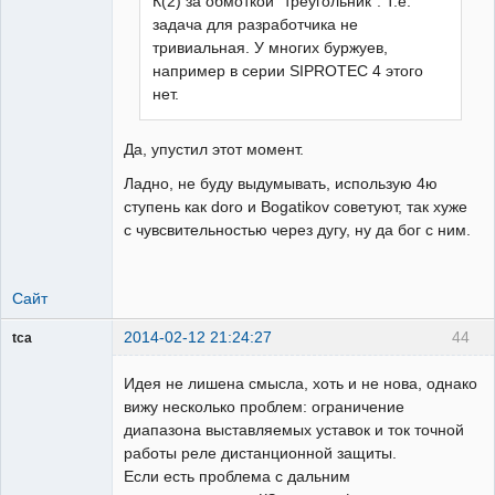
К(2) за обмоткой "треугольник". Т.е.
задача для разработчика не
тривиальная. У многих буржуев,
например в серии SIPROTEC 4 этого
нет.
Да, упустил этот момент.
Ладно, не буду выдумывать, использую 4ю
ступень как doro и Bogatikov советуют, так хуже
с чувсвительностью через дугу, ну да бог с ним.
Сайт
2014-02-12 21:24:27
44
tca
Пользователь
Идея не лишена смысла, хоть и не нова, однако
Неактивен
вижу несколько проблем: ограничение
диапазона выставляемых уставок и ток точной
работы реле дистанционной защиты.
Если есть проблема с дальним