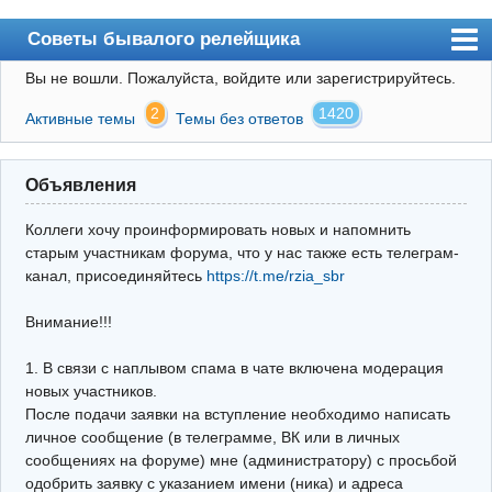
Советы бывалого релейщика
Вы не вошли.
Пожалуйста, войдите или зарегистрируйтесь.
Форум
2
1420
Активные темы
Темы без ответов
Правила
Поиск
Объявления
Регистрация
Коллеги хочу проинформировать новых и напомнить
Вход
старым участникам форума, что у нас также есть телеграм-
канал, присоединяйтесь
https://t.me/rzia_sbr
Архив
Внимание!!!
Почта
Поиск релейщика
1. В связи с наплывом спама в чате включена модерация
новых участников.
Видео РЗиА
После подачи заявки на вступление необходимо написать
личное сообщение (в телеграмме, ВК или в личных
Фотохостинг
сообщениях на форуме) мне (администратору) с просьбой
одобрить заявку с указанием имени (ника) и адреса
Телеграм