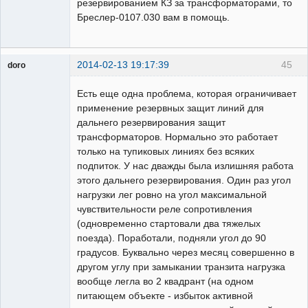
резервированием КЗ за трансформаторами, то
Бреслер-0107.030 вам в помощь.
2014-02-13 19:17:39
45
doro
свободный
художник
Есть еще одна проблема, которая ограничивает
Неактивен
применение резервных защит линий для
дальнего резервирования защит
трансформаторов. Нормально это работает
только на тупиковых линиях без всяких
подпиток. У нас дважды была излишняя работа
этого дальнего резервирования. Один раз угол
нагрузки лег ровно на угол максимальной
чувствительности реле сопротивления
(одновременно стартовали два тяжелых
поезда). Поработали, подняли угол до 90
градусов. Буквально через месяц совершенно в
другом углу при замыкании транзита нагрузка
вообще легла во 2 квадрант (на одном
питающем объекте - избыток активной