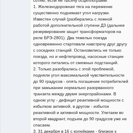
сотню, если не тысячу осциллограмм.
1. Железнодорожная тяга на переменке
существенно поднимает угол нагрузки.
Известен случай (разбирались с ложной
работой дополнительной ступени ДЗ (дальнее
резервирование защит трансформаторов на
реле БРЭ-2801). Два тяжелых поезда
одновременно стартовали навстречу друг другу
с соседних станций. Остановились не только
поезда, но и нефтепровод, насосные станции
которого питались от смежных подстанций.
2. Только разобрались с этой проблемой,
подняли угол максимальной чувствительности
до 90 градусов - опять погашение потребителей
при замыкании нормально разорванного
транзита между двумя энергорайонами. В
одном углу - дефицит реактивной мощности с
избытком активной, в другом - избыток
реактивной и активной мощности. Улетаем во
второй квадрант, подъем до 90 градусов уже не
спасаем.
3. 31 декабря в 16 с копейками - близкое к