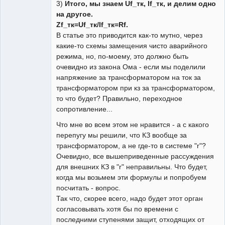
3)
Итого, мы знаем Uf_тк, If_тк, и делим одно
на другое.
Zf_тк=Uf_тк/If_тк=Rf.
В статье это приводится как-то мутно, через
какие-то схемы замещения чисто аварийного
режима, но, по-моему, это должно быть
очевидно из закона Ома - если мы поделили
напряжение за трансформатором на ток за
трансформатором при кз за трансформатором,
то что будет? Правильно, переходное
сопротивление...
Что мне во всем этом не нравится - а с какого
перепугу мы решили, что КЗ вообще за
трансформатором, а не где-то в системе "r"?
Очевидно, все вышеприведенные рассуждения
для внешних КЗ в "r" неправильны. Что будет,
когда мы возьмем эти формулы и попробуем
посчитать - вопрос.
Так что, скорее всего, надо будет этот орган
согласовывать хотя бы по времени с
последними ступенями защит, отходящих от