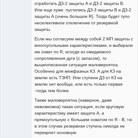
отработать ДЗ-2 защиты А и ДЗ-2 защиты В.
Или еще хуже: пустились ДЗ-3 защиты В и ДЗ-2
защиты А (очень большое R). Тогда будет тупо
неселективное отключение от резервной
защиты.
Если мы согласуем между собой 2 МП защиты с
многоугольными характеристиками, и выбирали
им охват по R, исходя из ожидаемого
сопротивления дуги (с запасом), то
вышеописанная ситуация маловероятна.
Особенно для межфазных КЗ. А для КЗ на
землю есть ТЗНП. Или ступени ДЗ от КЗ на
землю нет вообще, или есть только первая
-тогда тем более.
Также маловероятна (наверное, даже
невозможна) такая ситуация, если круговую
характеристику имеет защита А, а
прямоугольную с большим охватом по R - В, т.е.
в этом случае резервная ступень никогда не
перекроет основную.