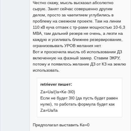
Честно скажу, мысль высказал абсолютно
Неактивен
сырую. Занят сейчас совершенно другим
делом, просто за чаепитием углубились в
проблему на смежном проекте. Там на линии
110 кВ куча отпаек с тр-рами мощностью 10-6,3
МВА, там дальний резерв не очень, а лезти на
каждую и усиливать ближнее резервирование,
огранизовывать УРОВ желания нет.
Вот и проскочила мысль об использовании ДЗ
включенную на фазный замер. Ставим ЭКРУ,
потому и появилось желание ДЗ от КЗ на землю
использовать.
retriever пишет:
Za=Ua/(Ia+Ke·3I0)
Если не будет 3I0 (да пусть будет равен
нулю), то работать формула будет как
Za=Ua/Ia
Предполагал выставить Ke=0