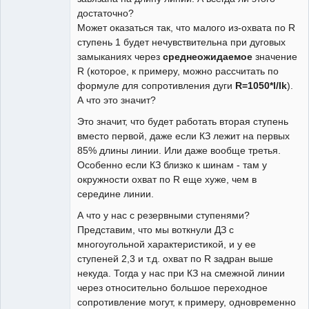
достаточно?
Может оказаться так, что малого из-охвата по R
ступень 1 будет нечувствительна при дуговых
замыканиях через
среднеожидаемое
значение
R (которое, к примеру, можно рассчитать по
формуле для сопротивления дуги
R=1050*l/Ik
).
А что это значит?
Это значит, что будет работать вторая ступень
вместо первой, даже если КЗ лежит на первых
85% длины линии. Или даже вообще третья.
Особенно если КЗ близко к шинам - там у
окружности охват по R еще хуже, чем в
середине линии.
А что у нас с резервными ступенями?
Представим, что мы воткнули ДЗ с
многоугольной характеристикой, и у ее
ступеней 2,3 и т.д. охват по R задран выше
некуда. Тогда у нас при КЗ на смежной линии
через относительно большое переходное
сопротивление могут, к примеру, одновременно