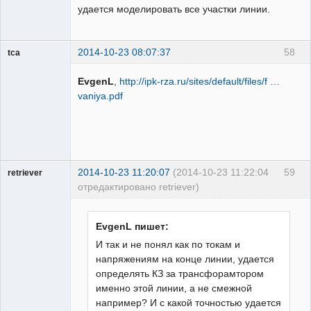
удается моделировать все участки линии.
2014-10-23 08:07:37
58
tca
Пользователь
EvgenL
,
http://ipk-rza.ru/sites/default/files/f …
Неактивен
vaniya.pdf
2014-10-23 11:20:07
(2014-10-23 11:22:04
59
retriever
отредактировано retriever)
Пользователь
Неактивен
EvgenL пишет:
И так и не понял как по токам и
напряжениям на конце линии, удается
определять КЗ за трансфорамтором
именно этой линии, а не смежной
например? И с какой точностью удается