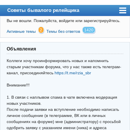
Советы бывалого релейщика
Вы не вошли.
Пожалуйста, войдите или зарегистрируйтесь.
Форум
2
1420
Активные темы
Темы без ответов
Правила
Поиск
Объявления
Регистрация
Коллеги хочу проинформировать новых и напомнить
Вход
старым участникам форума, что у нас также есть телеграм-
канал, присоединяйтесь
https://t.me/rzia_sbr
Архив
Внимание!!!
Почта
Поиск релейщика
1. В связи с наплывом спама в чате включена модерация
новых участников.
Видео РЗиА
После подачи заявки на вступление необходимо написать
личное сообщение (в телеграмме, ВК или в личных
Фотохостинг
сообщениях на форуме) мне (администратору) с просьбой
одобрить заявку с указанием имени (ника) и адреса
Телеграм