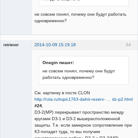
не совсем понял, почему они будут работать
одновременно?
2014-10-09 15:19:18
54
retriever
Пользователь
Неактивен
Onegin пишет:
не совсем понял, почему они будут
работать одновременно?
См. картинку в посте CLON
http://rzia.ru/topic1763-dalnii-rezerv- … dz-p2.html
#24
,
DЗ-2(MP) перекрывает пространство между
кругами DЗ-1 и DЗ-2 вышерасположенной
защиты. Т.е. если замерное сопротивление при
КЗ попадет туда, то мы получим
одновременную работу DЗ-2 и DЗ-2(MP).