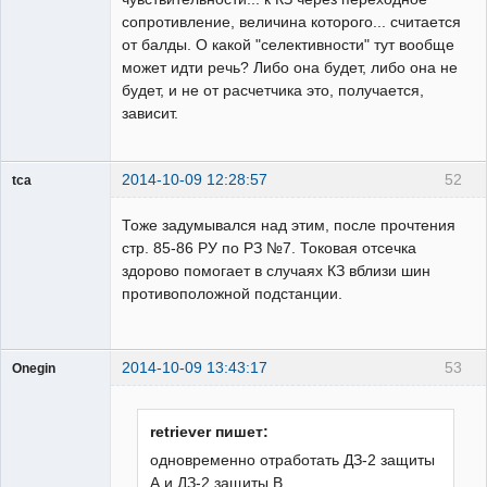
сопротивление, величина которого... считается
от балды. О какой "селективности" тут вообще
может идти речь? Либо она будет, либо она не
будет, и не от расчетчика это, получается,
зависит.
2014-10-09 12:28:57
52
tca
Пользователь
Тоже задумывался над этим, после прочтения
Неактивен
стр. 85-86 РУ по РЗ №7. Токовая отсечка
здорово помогает в случаях КЗ вблизи шин
противоположной подстанции.
2014-10-09 13:43:17
53
Onegin
Пользователь
Неактивен
retriever пишет:
одновременно отработать ДЗ-2 защиты
А и ДЗ-2 защиты В