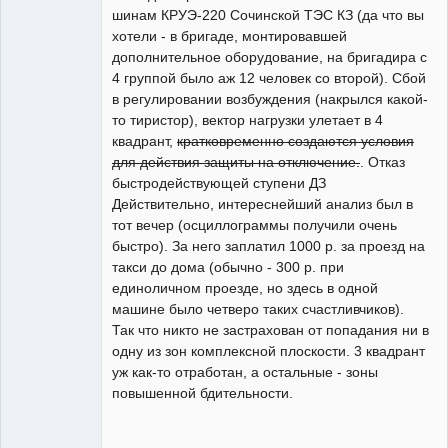
шинам КРУЭ-220 Сочинской ТЭС КЗ (да что вы
хотели - в бригаде, монтировавшей
дополнительное оборудование, на бригадира с
4 группой было аж 12 человек со второй). Сбой
в регулировании возбуждения (накрылся какой-
то тиристор), вектор нагрузки улетает в 4
квадрант,
кратковременно создаются условия
для действия защиты на отключение.
. Отказ
быстродействующей ступени ДЗ
Действительно, интереснейший анализ был в
тот вечер (осциллограммы получили очень
быстро). За него заплатил 1000 р. за проезд на
такси до дома (обычно - 300 р. при
единоличном проезде, но здесь в одной
машине было четверо таких счастливчиков).
Так что никто не застрахован от попадания ни в
одну из зон комплексной плоскости. 3 квадрант
уж как-то отработан, а остальные - зоны
повышенной бдительности.