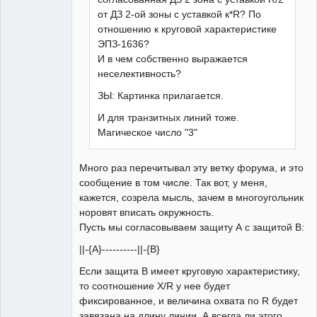
от ДЗ 2-ой зоны с уставкой к*R? По
отношению к круговой характеристике
ЭПЗ-1636?
И в чем собственно выражается
неселективность?
ЗЫ: Картинка прилагается.
И для транзитных линий тоже.
Магическое число "3"
Много раз перечитывал эту ветку форума, и это
сообщение в том числе. Так вот, у меня,
кажется, созрела мысль, зачем в многоугольник
норовят вписать окружность.
Пусть мы согласовываем защиту А с защитой В:
||-{A}----------||-{B}
Если защита В имеет круговую характеристику,
то соотношение Х/R у нее будет
фиксированное, и величина охвата по R будет
завязана на длину линии. А всегда ли этого