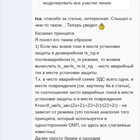
моделировать все участки линии.
tca
, спасибо за статью, интересная. Слышал о
чем-то таком... Теперь увидел
.
Касаемо принципа.
Я понял его таким образом:
1) Если мы знаем токи в месте установки
защиты в доаварийном Is_пд и
послеаварийном Is_тк режиме, то можем
вычислить Is_ав=Is_тк-Is_пд - чисто аварийный
ток в месте установки защиты.
Т.к. в чисто аварийной схеме ЭДС всего одна, в
месте повреждения (см. картинку 4в в статье),
то соотношение чисто аварийных токов в месте
установки защиты и в месте повреждения
Kток=If_ав/Is_ав=(Zs+Z1+Z2+Zr)/(Z2+Zr) - не
зависит от режима (это полная аналогия того
принципа, который используется в
одностороннем ОМП, но здесь все слагаемые
известны).
Далее просто берем и находим