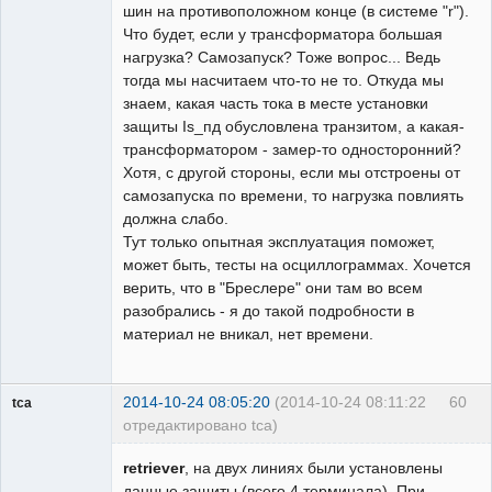
шин на противоположном конце (в системе "r").
Что будет, если у трансформатора большая
нагрузка? Самозапуск? Тоже вопрос... Ведь
тогда мы насчитаем что-то не то. Откуда мы
знаем, какая часть тока в месте установки
защиты Is_пд обусловлена транзитом, а какая-
трансформатором - замер-то односторонний?
Хотя, с другой стороны, если мы отстроены от
самозапуска по времени, то нагрузка повлиять
должна слабо.
Тут только опытная эксплуатация поможет,
может быть, тесты на осциллограммах. Хочется
верить, что в "Бреслере" они там во всем
разобрались - я до такой подробности в
материал не вникал, нет времени.
2014-10-24 08:05:20
(2014-10-24 08:11:22
60
tca
отредактировано tca)
Пользователь
retriever
, на двух линиях были установлены
Неактивен
данные защиты (всего 4 терминала). При