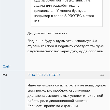
К(2) за обмоткой "треугольник". Т.е.
задача для разработчика не
тривиальная. У многих буржуев,
например в серии SIPROTEC 4 этого
нет.
Да, упустил этот момент.
Ладно, не буду выдумывать, использую 4ю
ступень как doro и Bogatikov советуют, так хуже
с чувсвительностью через дугу, ну да бог с ним.
Сайт
2014-02-12 21:24:27
44
tca
Пользователь
Идея не лишена смысла, хоть и не нова, однако
Неактивен
вижу несколько проблем: ограничение
диапазона выставляемых уставок и ток точной
работы реле дистанционной защиты.
Если есть проблема с дальним