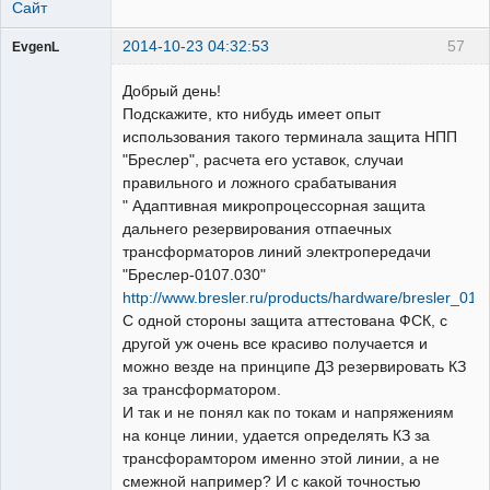
Сайт
2014-10-23 04:32:53
57
EvgenL
Пользователь
Добрый день!
Неактивен
Подскажите, кто нибудь имеет опыт
использования такого терминала защита НПП
"Бреслер", расчета его уставок, случаи
правильного и ложного срабатывания
" Адаптивная микропроцессорная защита
дальнего резервирования отпаечных
трансформаторов линий электропередачи
"Бреслер-0107.030"
http://www.bresler.ru/products/hardware/bresler_01
С одной стороны защита аттестована ФСК, с
другой уж очень все красиво получается и
можно везде на принципе ДЗ резервировать КЗ
за трансформатором.
И так и не понял как по токам и напряжениям
на конце линии, удается определять КЗ за
трансфорамтором именно этой линии, а не
смежной например? И с какой точностью