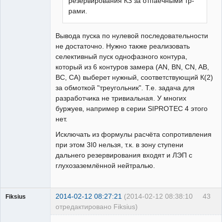
резервирования КЗ за отпаечными тр-
рами.
Вывода пуска по нулевой последовательности
не достаточно. Нужно также реализовать
селективный пуск однофазного контура,
который из 6 контуров замера (АN, BN, CN, AB,
BC, CA) выберет нужный, соответствующий К(2)
за обмоткой "треугольник". Т.е. задача для
разработчика не тривиальная. У многих
буржуев, например в серии SIPROTEC 4 этого
нет.
Исключать из формулы расчёта сопротивления
при этом 3I0 нельзя, т.к. в зону ступени
дальнего резервирования входят и ЛЭП с
глухозаземлённой нейтралью.
2014-02-12 08:27:21
(2014-02-12 08:38:10
43
Fiksius
отредактировано Fiksius)
Пользователь