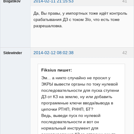
2014-02-11 21:15:53
41
Bogatikov
Пользователь
Да, Вы правы, у импортных тоже идёт контроль
Неактивен
срабатывания ДЗ с током 3Iо, что есть тоже
разрешаловка.
2014-02-12 08:02:38
42
Sidewinder
Fiksius пишет:
Эм... а никто случайно не просил у
ЭКРЫ вывести органы по току нулевой
Пользователь
последовательности для пуска ступени
Неактивен
ДЗ от КЗ на землю, ну или добавить
программные ключи ввода/вывода в
цепочки РТНП, РННП, БТ?
Ведь, выведи пуск по нулевой
последовательности и вот он
нормальный инструмент для