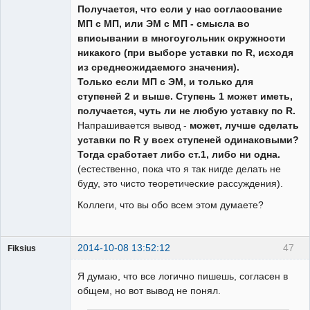
Получается, что если у нас согласование
МП с МП, или ЭМ с МП - смысла во
вписывании в многоугольник окружности
никакого (при выборе уставки по R, исходя
из среднеожидаемого значения).
Только если МП с ЭМ, и только для
ступеней 2 и выше. Ступень 1 может иметь,
получается, чуть ли не любую уставку по R.
Напрашивается вывод -
может, лучше сделать
уставки по R у всех ступеней одинаковыми?
Тогда сработает либо ст.1, либо ни одна.
(естественно, пока что я так нигде делать не
буду, это чисто теоретические рассуждения).
Коллеги, что вы обо всем этом думаете?
2014-10-08 13:52:12
47
Fiksius
Пользователь
Я думаю, что все логично пишешь, согласен в
Неактивен
общем, но вот вывод не понял.