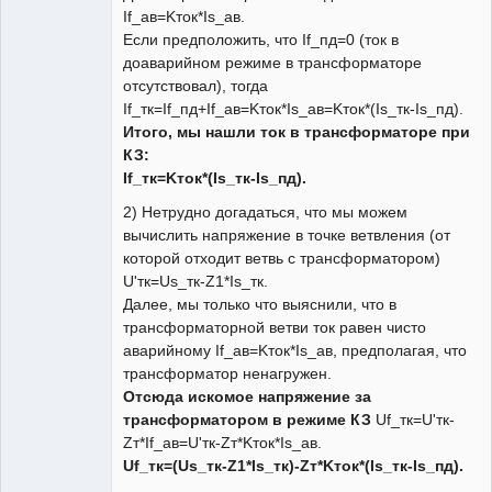
If_ав=Kток*Is_ав.
Если предположить, что If_пд=0 (ток в
доаварийном режиме в трансформаторе
отсутствовал), тогда
If_тк=If_пд+If_ав=Kток*Is_ав=Kток*(Is_тк-Is_пд).
Итого, мы нашли ток в трансформаторе при
КЗ:
If_тк=Kток*(Is_тк-Is_пд).
2) Нетрудно догадаться, что мы можем
вычислить напряжение в точке ветвления (от
которой отходит ветвь с трансформатором)
U'тк=Us_тк-Z1*Is_тк.
Далее, мы только что выяснили, что в
трансформаторной ветви ток равен чисто
аварийному If_ав=Kток*Is_ав, предполагая, что
трансформатор ненагружен.
Отсюда искомое напряжение за
трансформатором в режиме КЗ
Uf_тк=U'тк-
Zт*If_ав=U'тк-Zт*Kток*Is_ав.
Uf_тк=(Us_тк-Z1*Is_тк)-Zт*Kток*(Is_тк-Is_пд).