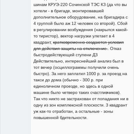
шинам КРУЭ-220 Сочинской ТЭС КЗ (да что вы
хотели - в бригаде, монтировавшей
дополнительное оборудование, на бригадира с
4 группой было аж 12 человек со второй). Сбой
в регулировании возбуждения (накрылся какой-
то тиристор), вектор нагрузки улетает в 4
квадрант,
кратковременно создаются условия
для действия защиты на отключение.
. Отказ
быстродействующей ступени ДЗ
Действительно, интереснейший анализ был в
тот вечер (осциллограммы получили очень
быстро). За него заплатил 1000 р. за проезд на
такси до дома (обычно - 300 р. при
единоличном проезде, но здесь в одной
машине было четверо таких счастливчиков).
Так что никто не застрахован от попадания ни в
одну из зон комплексной плоскости. 3 квадрант
уж как-то отработан, а остальные - зоны
повышенной бдительности.