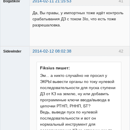
2014-02-11 21:15:53
41
Bogatikov
Пользователь
Да, Вы правы, у импортных тоже идёт контроль
Неактивен
срабатывания ДЗ с током 3Iо, что есть тоже
разрешаловка.
2014-02-12 08:02:38
42
Sidewinder
Fiksius пишет:
Эм... а никто случайно не просил у
ЭКРЫ вывести органы по току нулевой
Пользователь
последовательности для пуска ступени
Неактивен
ДЗ от КЗ на землю, ну или добавить
программные ключи ввода/вывода в
цепочки РТНП, РННП, БТ?
Ведь, выведи пуск по нулевой
последовательности и вот он
нормальный инструмент для