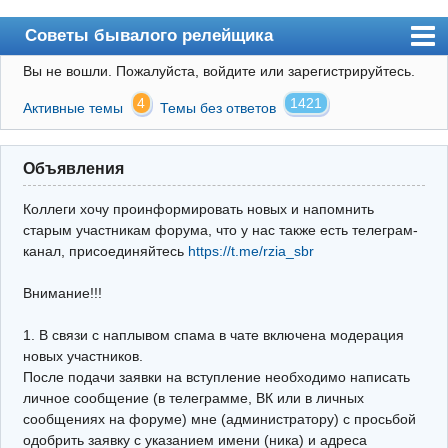
Советы бывалого релейщика
Вы не вошли.
Пожалуйста, войдите или зарегистрируйтесь.
Форум
4
1421
Активные темы
Темы без ответов
Правила
Поиск
Объявления
Регистрация
Коллеги хочу проинформировать новых и напомнить
Вход
старым участникам форума, что у нас также есть телеграм-
канал, присоединяйтесь
https://t.me/rzia_sbr
Архив
Внимание!!!
Почта
Поиск релейщика
1. В связи с наплывом спама в чате включена модерация
новых участников.
Видео РЗиА
После подачи заявки на вступление необходимо написать
личное сообщение (в телеграмме, ВК или в личных
Фотохостинг
сообщениях на форуме) мне (администратору) с просьбой
одобрить заявку с указанием имени (ника) и адреса
Телеграм