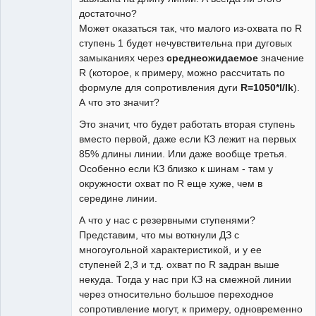
достаточно?
Может оказаться так, что малого из-охвата по R
ступень 1 будет нечувствительна при дуговых
замыканиях через
среднеожидаемое
значение
R (которое, к примеру, можно рассчитать по
формуле для сопротивления дуги
R=1050*l/Ik
).
А что это значит?
Это значит, что будет работать вторая ступень
вместо первой, даже если КЗ лежит на первых
85% длины линии. Или даже вообще третья.
Особенно если КЗ близко к шинам - там у
окружности охват по R еще хуже, чем в
середине линии.
А что у нас с резервными ступенями?
Представим, что мы воткнули ДЗ с
многоугольной характеристикой, и у ее
ступеней 2,3 и т.д. охват по R задран выше
некуда. Тогда у нас при КЗ на смежной линии
через относительно большое переходное
сопротивление могут, к примеру, одновременно