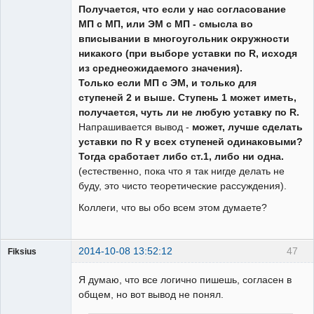
Получается, что если у нас согласование
МП с МП, или ЭМ с МП - смысла во
вписывании в многоугольник окружности
никакого (при выборе уставки по R, исходя
из среднеожидаемого значения).
Только если МП с ЭМ, и только для
ступеней 2 и выше. Ступень 1 может иметь,
получается, чуть ли не любую уставку по R.
Напрашивается вывод -
может, лучше сделать
уставки по R у всех ступеней одинаковыми?
Тогда сработает либо ст.1, либо ни одна.
(естественно, пока что я так нигде делать не
буду, это чисто теоретические рассуждения).
Коллеги, что вы обо всем этом думаете?
2014-10-08 13:52:12
47
Fiksius
Пользователь
Я думаю, что все логично пишешь, согласен в
Неактивен
общем, но вот вывод не понял.