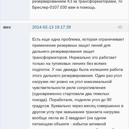
резервированием КЗ за трансформаторами, то
Бреслер-0107.030 вам в помощь.
2014-02-13 19:17:39
45
doro
свободный
художник
Есть еще одна проблема, которая ограничивает
Неактивен
применение резервных защит линий для
дальнего резервирования защит
трансформаторов. Нормально это работает
только на тупиковых линиях без всяких
подпиток. У нас дважды была излишняя работа
этого дальнего резервирования. Один раз угол
нагрузки лег ровно на угол максимальной
чувствительности реле сопротивления
(одновременно стартовали два тяжелых
поезда). Поработали, подняли угол до 90
градусов. Буквально через месяц совершенно в
другом углу при замыкании транзита нагрузка
вообще легла во 2 квадрант (на одном
питающем объекте - избыток активной