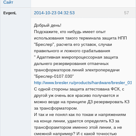
Сайт
2014-10-23 04:32:53
57
EvgenL
Пользователь
Добрый день!
Неактивен
Подскажите, кто нибудь имеет опыт
использования такого терминала защита НПП
"Бреслер", расчета его уставок, случаи
правильного и ложного срабатывания
" Адаптивная микропроцессорная защита
дальнего резервирования отпаечных
трансформаторов линий электропередачи
"Бреслер-0107.030"
http://www.bresler.ru/products/hardware/bresler_01
С одной стороны защита аттестована ФСК, с
другой уж очень все красиво получается и
можно везде на принципе ДЗ резервировать КЗ
за трансформатором.
И так и не понял как по токам и напряжениям
на конце линии, удается определять КЗ за
трансфорамтором именно этой линии, а не
смежной например? И с какой точностью