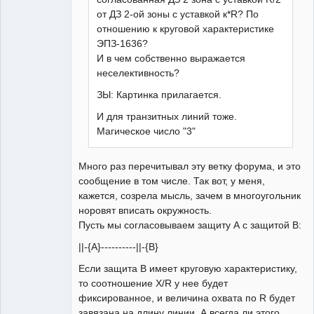
от ДЗ 2-ой зоны с уставкой к*R? По
отношению к круговой характеристике
ЭПЗ-1636?
И в чем собственно выражается
неселективность?
ЗЫ: Картинка прилагается.
И для транзитных линий тоже.
Магическое число "3"
Много раз перечитывал эту ветку форума, и это
сообщение в том числе. Так вот, у меня,
кажется, созрела мысль, зачем в многоугольник
норовят вписать окружность.
Пусть мы согласовываем защиту А с защитой В:
||-{A}----------||-{B}
Если защита В имеет круговую характеристику,
то соотношение Х/R у нее будет
фиксированное, и величина охвата по R будет
завязана на длину линии. А всегда ли этого