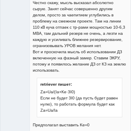
Честно скажу, мысль высказал абсолютно
Неактивен
сырую. Занят сейчас совершенно другим
делом, просто за чаепитием углубились в
проблему на смежном проекте. Там на линии
110 кВ куча отпаек с тр-рами мощностью 10-6,3
МВА, там дальний резерв не очень, а лезти на
каждую и усиливать ближнее резервирование,
огранизовывать УРОВ желания нет.
Вот и проскочила мысль об использовании ДЗ
включенную на фазный замер. Ставим ЭКРУ,
потому и появилось желание ДЗ от КЗ на землю
использовать.
retriever пишет:
Za=Ua/(Ia+Ke·3I0)
Если не будет 3I0 (да пусть будет равен
нулю), то работать формула будет как
Za=Ua/Ia
Предполагал выставить Ke=0