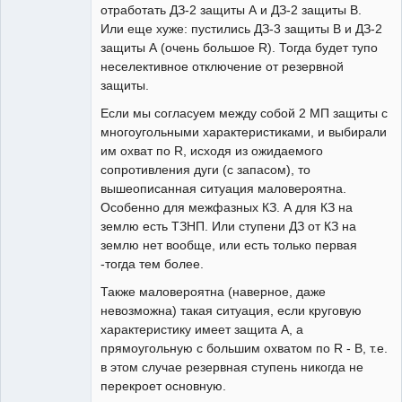
отработать ДЗ-2 защиты А и ДЗ-2 защиты В.
Или еще хуже: пустились ДЗ-3 защиты В и ДЗ-2
защиты А (очень большое R). Тогда будет тупо
неселективное отключение от резервной
защиты.
Если мы согласуем между собой 2 МП защиты с
многоугольными характеристиками, и выбирали
им охват по R, исходя из ожидаемого
сопротивления дуги (с запасом), то
вышеописанная ситуация маловероятна.
Особенно для межфазных КЗ. А для КЗ на
землю есть ТЗНП. Или ступени ДЗ от КЗ на
землю нет вообще, или есть только первая
-тогда тем более.
Также маловероятна (наверное, даже
невозможна) такая ситуация, если круговую
характеристику имеет защита А, а
прямоугольную с большим охватом по R - В, т.е.
в этом случае резервная ступень никогда не
перекроет основную.