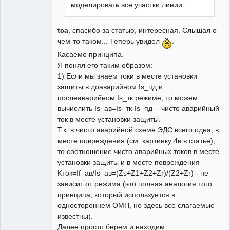
моделировать все участки линии.
tca
, спасибо за статью, интересная. Слышал о
чем-то таком... Теперь увидел
.
Касаемо принципа.
Я понял его таким образом:
1) Если мы знаем токи в месте установки
защиты в доаварийном Is_пд и
послеаварийном Is_тк режиме, то можем
вычислить Is_ав=Is_тк-Is_пд - чисто аварийный
ток в месте установки защиты.
Т.к. в чисто аварийной схеме ЭДС всего одна, в
месте повреждения (см. картинку 4в в статье),
то соотношение чисто аварийных токов в месте
установки защиты и в месте повреждения
Kток=If_ав/Is_ав=(Zs+Z1+Z2+Zr)/(Z2+Zr) - не
зависит от режима (это полная аналогия того
принципа, который используется в
одностороннем ОМП, но здесь все слагаемые
известны).
Далее просто берем и находим