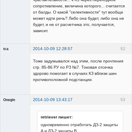
сопротивление, величина которого... считается
от балды. О какой "селективности" тут вообще
может идти речь? Либо она будет, либо она не
будет, и не от расчетчика это, получается,
зависит.
2014-10-09 12:28:57
52
tca
Пользователь
Тоже задумывался над этим, после прочтения
Неактивен
стр. 85-86 РУ по РЗ №7. Токовая отсечка
здорово помогает в случаях КЗ вблизи шин
противоположной подстанции.
2014-10-09 13:43:17
53
Onegin
Пользователь
Неактивен
retriever пишет:
одновременно отработать ДЗ-2 защиты
А и ДЗ-2 защиты В