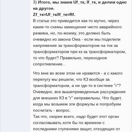
3)
Итого, мы знаем Uf_тк, If_тк, и делим одно
на другое.
Zf_тк=Uf_тк/If_тк=Rf.
В статье это приводится как-то мутно, через
какие-то схемы замещения чисто аварийного
режима, но, по-моему, это должно быть
очевидно из закона Ома - если мы поделили
напряжение за трансформатором на ток за
трансформатором при кз за трансформатором,
то что будет? Правильно, переходное
сопротивление...
Что мне во всем этом не нравится - а с какого
перепугу мы решили, что КЗ вообще за
трансформатором, а не где-то в системе "r"?
Очевидно, все вышеприведенные рассуждения
для внешних КЗ в "r" неправильны. Что будет,
когда мы возьмем эти формулы и попробуем
посчитать - вопрос.
Так что, скорее всего, надо будет этот орган
согласовывать хотя бы по времени с
последними ступенями защит, отходящих от