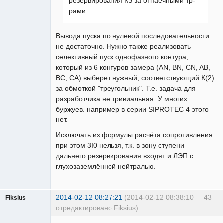
резервирования КЗ за отпаечными тр-
рами.
Вывода пуска по нулевой последовательности
не достаточно. Нужно также реализовать
селективный пуск однофазного контура,
который из 6 контуров замера (АN, BN, CN, AB,
BC, CA) выберет нужный, соответствующий К(2)
за обмоткой "треугольник". Т.е. задача для
разработчика не тривиальная. У многих
буржуев, например в серии SIPROTEC 4 этого
нет.
Исключать из формулы расчёта сопротивления
при этом 3I0 нельзя, т.к. в зону ступени
дальнего резервирования входят и ЛЭП с
глухозаземлённой нейтралью.
2014-02-12 08:27:21
(2014-02-12 08:38:10
43
Fiksius
отредактировано Fiksius)
Пользователь