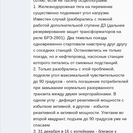
сотню, если не тысячу осциллограмм.
1. Железнодорожная тяга на переменке
существенно поднимает угол нагрузки.
Известен случай (разбирались с ложной
работой дополнительной ступени ДЗ (дальнее
резервирование защит трансформаторов на
реле БРЭ-2801). Два тяжелых поезда
одновременно стартовали навстречу друг другу
с соседних станций. Остановились не только
поезда, но и нефтепровод, насосные станции
которого питались от смежных подстанций.
2. Только разобрались с этой проблемой,
подняли угол максимальной чувствительности
до 90 градусов - опять погашение потребителей
при замыкании нормально разорванного
транзита между двумя энергорайонами. В
одном углу - дефицит реактивной мощности с
избытком активной, в другом - избыток
реактивной и активной мощности. Улетаем во
второй квадрант, подъем до 90 градусов уже не
спасаем.
3. 31 декабря в 16 с копейками - близкое к