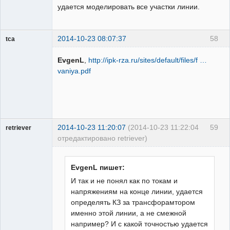
удается моделировать все участки линии.
2014-10-23 08:07:37
58
tca
Пользователь
EvgenL
,
http://ipk-rza.ru/sites/default/files/f …
Неактивен
vaniya.pdf
2014-10-23 11:20:07
(2014-10-23 11:22:04
59
retriever
отредактировано retriever)
Пользователь
Неактивен
EvgenL пишет:
И так и не понял как по токам и
напряжениям на конце линии, удается
определять КЗ за трансфорамтором
именно этой линии, а не смежной
например? И с какой точностью удается