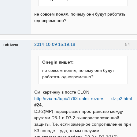
не совсем понял, почему они будут работать
одновременно?
2014-10-09 15:19:18
54
retriever
Пользователь
Неактивен
Onegin пишет:
не совсем понял, почему они будут
работать одновременно?
См. картинку в посте CLON
http://rzia.ru/topic1763-dalnii-rezerv- … dz-p2.html
#24
,
DЗ-2(MP) перекрывает пространство между
кругами DЗ-1 и DЗ-2 вышерасположенной
защиты. Т.е. если замерное сопротивление при
КЗ попадет туда, то мы получим
одновременную работу DЗ-2 и DЗ-2(MP).