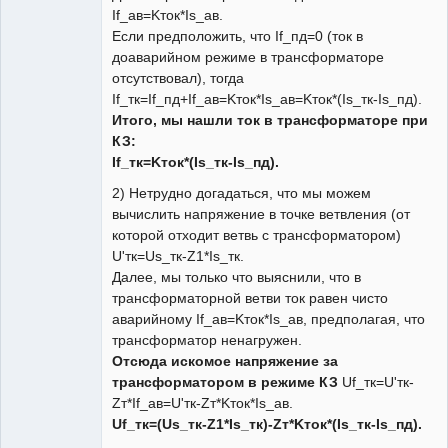
If_ав=Kток*Is_ав.
Если предположить, что If_пд=0 (ток в
доаварийном режиме в трансформаторе
отсутствовал), тогда
If_тк=If_пд+If_ав=Kток*Is_ав=Kток*(Is_тк-Is_пд).
Итого, мы нашли ток в трансформаторе при
КЗ:
If_тк=Kток*(Is_тк-Is_пд).
2) Нетрудно догадаться, что мы можем
вычислить напряжение в точке ветвления (от
которой отходит ветвь с трансформатором)
U'тк=Us_тк-Z1*Is_тк.
Далее, мы только что выяснили, что в
трансформаторной ветви ток равен чисто
аварийному If_ав=Kток*Is_ав, предполагая, что
трансформатор ненагружен.
Отсюда искомое напряжение за
трансформатором в режиме КЗ
Uf_тк=U'тк-
Zт*If_ав=U'тк-Zт*Kток*Is_ав.
Uf_тк=(Us_тк-Z1*Is_тк)-Zт*Kток*(Is_тк-Is_пд).