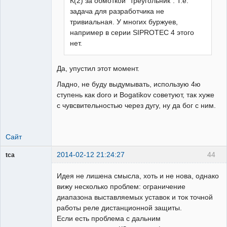
К(2) за обмоткой "треугольник". Т.е.
задача для разработчика не
тривиальная. У многих буржуев,
например в серии SIPROTEC 4 этого
нет.
Да, упустил этот момент.
Ладно, не буду выдумывать, использую 4ю
ступень как doro и Bogatikov советуют, так хуже
с чувсвительностью через дугу, ну да бог с ним.
Сайт
2014-02-12 21:24:27
44
tca
Пользователь
Идея не лишена смысла, хоть и не нова, однако
Неактивен
вижу несколько проблем: ограничение
диапазона выставляемых уставок и ток точной
работы реле дистанционной защиты.
Если есть проблема с дальним