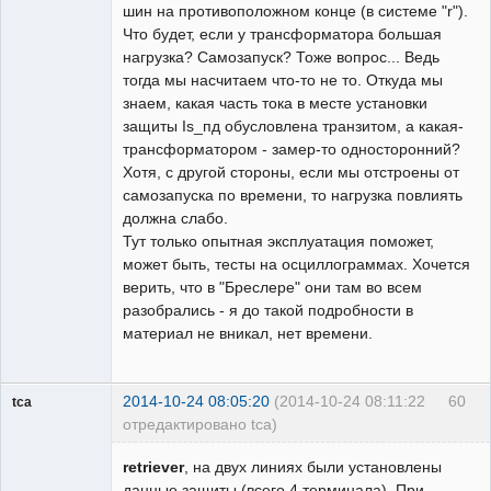
шин на противоположном конце (в системе "r").
Что будет, если у трансформатора большая
нагрузка? Самозапуск? Тоже вопрос... Ведь
тогда мы насчитаем что-то не то. Откуда мы
знаем, какая часть тока в месте установки
защиты Is_пд обусловлена транзитом, а какая-
трансформатором - замер-то односторонний?
Хотя, с другой стороны, если мы отстроены от
самозапуска по времени, то нагрузка повлиять
должна слабо.
Тут только опытная эксплуатация поможет,
может быть, тесты на осциллограммах. Хочется
верить, что в "Бреслере" они там во всем
разобрались - я до такой подробности в
материал не вникал, нет времени.
2014-10-24 08:05:20
(2014-10-24 08:11:22
60
tca
отредактировано tca)
Пользователь
retriever
, на двух линиях были установлены
Неактивен
данные защиты (всего 4 терминала). При