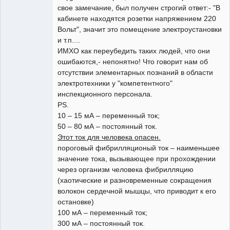
свое замечание, был получен строгий ответ:- "В
кабинете находятся розетки напряжением 220
Вольт", значит это помещение электроустановки
и т.п....
ИМХО как переубедить таких людей, что они
ошибаются,- непонятно! Что говорит нам об
отсутствии элементарных познаний в области
электротехники у "компетентного"
инспекционного персонала.
PS.
10 – 15 мА – переменный ток;
50 – 80 мА – постоянный ток.
Этот ток для человека опасен.
пороговый фибрилляционый ток – наименьшее
значение тока, вызывающее при прохождении
через организм человека фибрилляцию
(хаотические и разновременные сокращения
волокон сердечной мышцы, что приводит к его
остановке)
100 мА – переменный ток;
300 мА – постоянный ток.