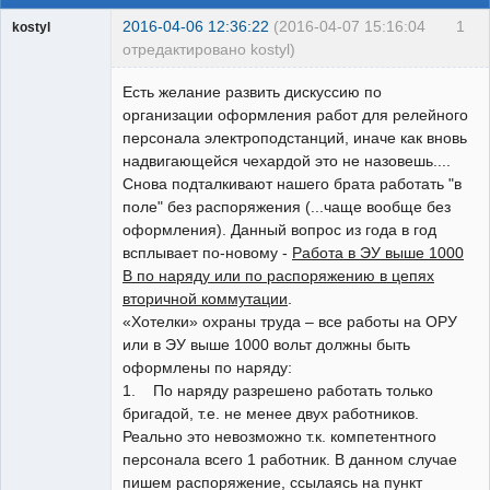
2016-04-06 12:36:22
(2016-04-07 15:16:04
1
kostyl
отредактировано kostyl)
Пользователь
Есть желание развить дискуссию по
Неактивен
организации оформления работ для релейного
персонала электроподстанций, иначе как вновь
надвигающейся чехардой это не назовешь....
Снова подталкивают нашего брата работать "в
поле" без распоряжения (...чаще вообще без
оформления). Данный вопрос из года в год
всплывает по-новому -
Работа в ЭУ выше 1000
В по наряду или по распоряжению в цепях
вторичной коммутации
.
«Хотелки» охраны труда – все работы на ОРУ
или в ЭУ выше 1000 вольт должны быть
оформлены по наряду:
1. По наряду разрешено работать только
бригадой, т.е. не менее двух работников.
Реально это невозможно т.к. компетентного
персонала всего 1 работник. В данном случае
пишем распоряжение, ссылаясь на пункт