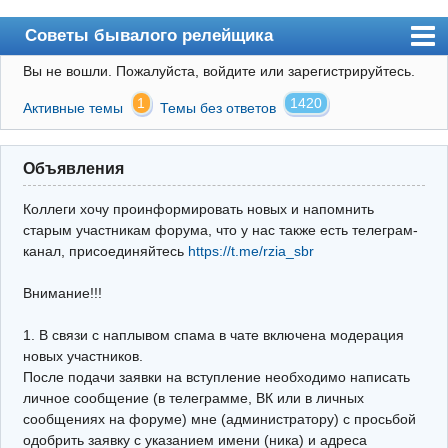
Советы бывалого релейщика
Вы не вошли.
Пожалуйста, войдите или зарегистрируйтесь.
Форум
1
1420
Активные темы
Темы без ответов
Правила
Поиск
Объявления
Регистрация
Коллеги хочу проинформировать новых и напомнить
Вход
старым участникам форума, что у нас также есть телеграм-
канал, присоединяйтесь
https://t.me/rzia_sbr
Архив
Внимание!!!
Почта
Поиск релейщика
1. В связи с наплывом спама в чате включена модерация
новых участников.
Видео РЗиА
После подачи заявки на вступление необходимо написать
личное сообщение (в телеграмме, ВК или в личных
Фотохостинг
сообщениях на форуме) мне (администратору) с просьбой
одобрить заявку с указанием имени (ника) и адреса
Телеграм