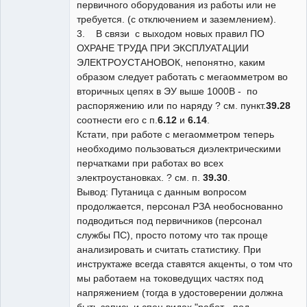
первичного оборудования из работы или не
требуется. (с отключением и заземлением).
3. В связи с выходом новых правил ПО
ОХРАНЕ ТРУДА ПРИ ЭКСПЛУАТАЦИИ
ЭЛЕКТРОУСТАНОВОК, непонятно, каким
образом следует работать с мегаомметром во
вторичных цепях в ЭУ выше 1000В - по
распоряжению или по наряду ? см. пункт.
39.28
соотнести его с п.
6.12
и
6.14
.
Кстати, при работе с мегаомметром теперь
необходимо пользоваться диэлектрическими
перчатками при работах во всех
электроустановках. ? см. п.
39.30
.
Вывод: Путаница с данным вопросом
продолжается, персонал РЗА необоснованно
подводиться под первичников (персонал
службы ПС), просто потому что так проще
анализировать и считать статистику. При
инструктаже всегда ставятся акценты, о том что
мы работаем на токоведущих частях под
напряжением (тогда в удостоверении должна
быть запись и спец.видах "работ - под