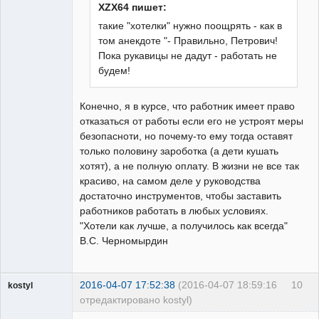
XZX64 пишет:
такие "хотелки" нужно поощрять - как в
том анекдоте "- Правильно, Петрович!
Пока рукавицы не дадут - работать не
будем!
Конечно, я в курсе, что работник имеет право
отказаться от работы если его не устроят меры
безопасноти, но почему-то ему тогда оставят
только половину зароботка (а дети кушать
хотят), а не полную оплату. В жизни не все так
красиво, на самом деле у руководства
достаточно инструментов, чтобы заставить
работников работать в любых условиях.
"Хотели как лучше, а получилось как всегда"
В.С. Черномырдин
2016-04-07 17:52:38
(2016-04-07 18:59:16
10
kostyl
отредактировано kostyl)
Пользователь