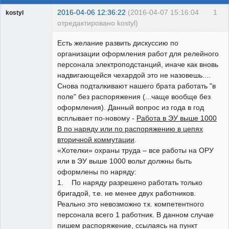
2016-04-06 12:36:22
(2016-04-07 15:16:04
1
kostyl
отредактировано kostyl)
Пользователь
Есть желание развить дискуссию по
Неактивен
организации оформления работ для релейного
персонала электроподстанций, иначе как вновь
надвигающейся чехардой это не назовешь....
Снова подталкивают нашего брата работать "в
поле" без распоряжения (...чаще вообще без
оформления). Данный вопрос из года в год
всплывает по-новому -
Работа в ЭУ выше 1000
В по наряду или по распоряжению в цепях
вторичной коммутации
.
«Хотелки» охраны труда – все работы на ОРУ
или в ЭУ выше 1000 вольт должны быть
оформлены по наряду:
1. По наряду разрешено работать только
бригадой, т.е. не менее двух работников.
Реально это невозможно т.к. компетентного
персонала всего 1 работник. В данном случае
пишем распоряжение, ссылаясь на пункт