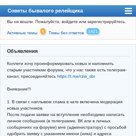
Советы бывалого релейщика
Вы не вошли.
Пожалуйста, войдите или зарегистрируйтесь.
Форум
4
1421
Активные темы
Темы без ответов
Правила
Поиск
Объявления
Регистрация
Коллеги хочу проинформировать новых и напомнить
Вход
старым участникам форума, что у нас также есть телеграм-
канал, присоединяйтесь
https://t.me/rzia_sbr
Архив
Внимание!!!
Почта
Поиск релейщика
1. В связи с наплывом спама в чате включена модерация
новых участников.
Видео РЗиА
После подачи заявки на вступление необходимо написать
личное сообщение (в телеграмме, ВК или в личных
Фотохостинг
сообщениях на форуме) мне (администратору) с просьбой
одобрить заявку с указанием имени (ника) и адреса
Телеграм