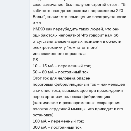
свое замечание, был получен строгий ответ:- "В
кабинете находятся розетки напряжением 220
Вольт", значит это помещение электроустановки
и т.п....
ИМХО как переубедить таких людей, что они
ошибаются,- непонятно! Что говорит нам об
отсутствии элементарных познаний в области
электротехники у "компетентного"
инспекционного персонала.
PS.
10 – 15 мА – переменный ток;
50 – 80 мА – постоянный ток.
Этот ток для человека опасен.
пороговый фибрилляционый ток – наименьшее
значение тока, вызывающее при прохождении
через организм человека фибрилляцию
(хаотические и разновременные сокращения
волокон сердечной мышцы, что приводит к его
остановке)
100 мА – переменный ток;
300 мА – постоянный ток.