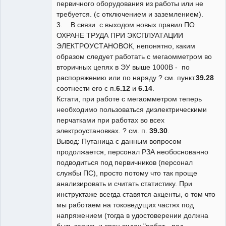
первичного оборудования из работы или не
требуется. (с отключением и заземлением).
3. В связи с выходом новых правил ПО
ОХРАНЕ ТРУДА ПРИ ЭКСПЛУАТАЦИИ
ЭЛЕКТРОУСТАНОВОК, непонятно, каким
образом следует работать с мегаомметром во
вторичных цепях в ЭУ выше 1000В - по
распоряжению или по наряду ? см. пункт.
39.28
соотнести его с п.
6.12
и
6.14
.
Кстати, при работе с мегаомметром теперь
необходимо пользоваться диэлектрическими
перчатками при работах во всех
электроустановках. ? см. п.
39.30
.
Вывод: Путаница с данным вопросом
продолжается, персонал РЗА необоснованно
подводиться под первичников (персонал
службы ПС), просто потому что так проще
анализировать и считать статистику. При
инструктаже всегда ставятся акценты, о том что
мы работаем на токоведущих частях под
напряжением (тогда в удостоверении должна
быть запись и спец.видах "работ - под