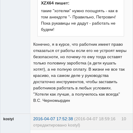
XZX64 пишет:
такие "хотелки" нужно поощрять - как в
том анекдоте "- Правильно, Петрович!
Пока рукавицы не дадут - работать не
будем!
Конечно, я в курсе, что работник имеет право
отказаться от работы если его не устроят меры
безопасноти, но почему-то ему тогда оставят
только половину зароботка (а дети кушать
хотят), а не полную оплату. В жизни не все так
красиво, на самом деле у руководства
достаточно инструментов, чтобы заставить
работников работать в любых условиях.
"Хотели как лучше, а получилось как всегда"
В.С. Черномырдин
2016-04-07 17:52:38
(2016-04-07 18:59:16
10
kostyl
отредактировано kostyl)
Пользователь