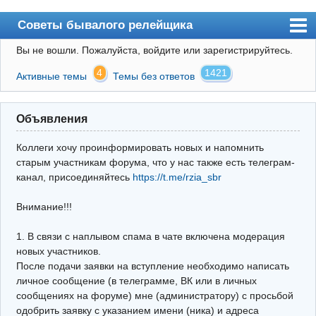
Советы бывалого релейщика
Вы не вошли.
Пожалуйста, войдите или зарегистрируйтесь.
Форум
4
1421
Активные темы
Темы без ответов
Правила
Поиск
Объявления
Регистрация
Коллеги хочу проинформировать новых и напомнить
Вход
старым участникам форума, что у нас также есть телеграм-
канал, присоединяйтесь
https://t.me/rzia_sbr
Архив
Внимание!!!
Почта
Поиск релейщика
1. В связи с наплывом спама в чате включена модерация
новых участников.
Видео РЗиА
После подачи заявки на вступление необходимо написать
личное сообщение (в телеграмме, ВК или в личных
Фотохостинг
сообщениях на форуме) мне (администратору) с просьбой
одобрить заявку с указанием имени (ника) и адреса
Телеграм