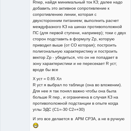
Rпер, найдя минимальный ток КЗ; далее надо
добавить это активное сопротивление к
сопротивлению линии, которая с
двухсторонним питанием; выполнить расчет
междуфазного КЗ на шинах противоположной
ПС (для первой ступени, например); токи с двух
сторон подставить в формулу Zр, которую
приводил выше (от СО которая); построить
полигональную характеристику и построить
вектор Zp - убедиться, что он не попадает в
зону характеристики и не пересекает R уст;
вроде бы все
X уст = 0.85 Xл
R уст я выбрал по таблице (она во вложении).
Для нее я так понял важно чтобы она была
больше R пер., и ограничена в случая КЗ на
противоположной подстанции в опыте когда
углы ЭДС (С1=-30 С2=+30)
И это все делается в АРМ СРЗА, а не в ручную