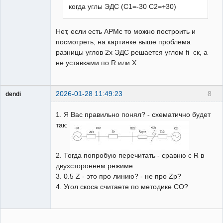
когда углы ЭДС (С1=-30 С2=+30)
Нет, если есть АРМс то можно построить и
посмотреть, на картинке выше проблема
разницы углов 2х ЭДС решается углом fi_ск, а
не уставками по R или X
2026-01-28 11:49:23
8
dendi
Пользователь
1. Я Вас правильно понял? - схематично будет
Неактивен
так:
2. Тогда попробую перечитать - сравню с R в
двухстороннем режиме
3. 0.5 Z - это про линию? - не про Zр?
4. Угол скоса считаете по методике СО?