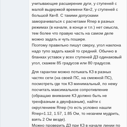
учитывающие расширение дуги, у ступеней с
малой выдержкой времени Кв=2, у ступеней с
большой Кв=8. С такими допусками
заморачиваться с расчетами Rпер в разных
режимах (в начале, в конце и т.п.) нет смысла,
тем более что правую часть на самом деле
можно задать и чуть пошире.
Поэтому правильно пишут сверху, угол наклона
надо тупо задать какой то средний. Обычно в
бланках уставок у всех ступеней ДЗ одинаковый
угол, скажем 85 градусов или 80 градусов.
Для гарантии можно потыкать КЗ в разных
частях сети (на своей ПС, на смежной ПС),
посмотреть где ток КЗ минимальный, по нему
посчитать максимальное сопротивление
(обращаю внимание КЗ должно быть не
трехфазным а двухфазным), найти с
округлением Rпер (то есть условно нашли
Rпер=1.12, 1.57, 1.85 Ом, то незачем мудрить,
взять 2 Ом везде).
Можно проверить ДЗ при КЗ в начале линии по