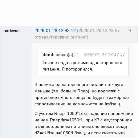
2026-01-28 12:43:12
(2026-01-28 13:29:37
9
retriever
отредактировано retriever)
Пользователь
Неактивен
↑
dendi
писал(а)
:
2026-01-27 13:47:47
Точнее надо в режиме одностороннего
питания. Я поторопился.
В режиме одностороннего питания ток дуги
меньше (т.е. больше Rпер), но подпитки с
противоположного конца не будет и замерное
сопротивление не домножится на Iкз/Iзащ.
С учетом Rпер=1050*L/Iкз, падение напряжения
на нем Rпер*Iкз=1050*L, при КЗ с двусторонним
и односторонним питанием оно внесет вклад
dZ=dU/Iзащ=1050*L/Iзащ, и если считать что