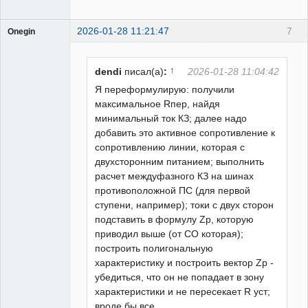
2026-01-28 11:21:47
7
Onegin
Пользователь
Неактивен
↑
dendi
писал(а)
:
2026-01-28 11:04:42
Я переформулирую: получили
максимальное Rпер, найдя
минимальный ток КЗ; далее надо
добавить это активное сопротивление к
сопротивлению линии, которая с
двухсторонним питанием; выполнить
расчет междуфазного КЗ на шинах
противоположной ПС (для первой
ступени, например); токи с двух сторон
подставить в формулу Zр, которую
приводил выше (от СО которая);
построить полигональную
характеристику и построить вектор Zp -
убедиться, что он не попадает в зону
характеристики и не пересекает R уст;
вроде бы все