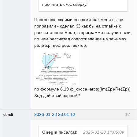
посчитать скос сверху.
Проговорю своими словами: как меня выше
поправили - сделал КЗ как бы на отпайке с
рассчитанным Rпер; в программе получил токи,
по ним рассчитал сопротивление на зажимах
реле Zp; построил вектор;
по формуле 6.19 ф_скоса=arctg(Im(Zр)/Re(Zр))
Ход действий верный?
2026-01-28 23:01:12
12
dendi
Пользователь
Неактивен
↑
Onegin
писал(а)
:
2026-01-28 14:05:09