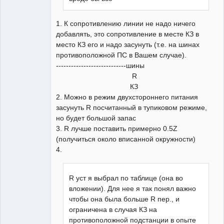
1. К сопротивлению линии не надо ничего
добавлять, это сопротивление в месте КЗ в
место КЗ его и надо засунуть (т.е. на шинах
противоположной ПС в Вашем случае).
----------------------------шины
R
КЗ
2. Можно в режим двухстороннего питания
засунуть R посчитанный в тупиковом режиме,
но будет большой запас
3. R лучше поставить примерно 0.5Z
(получиться около вписанной окружности)
4.
R уст я выбрал по таблице (она во
вложении). Для нее я так понял важно
чтобы она была больше R пер., и
ограничена в случая КЗ на
противоположной подстанции в опыте