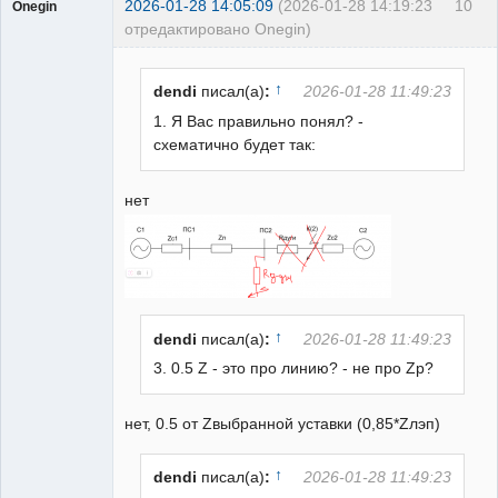
2026-01-28 14:05:09
(2026-01-28 14:19:23
10
Onegin
отредактировано Onegin)
Пользователь
Неактивен
↑
dendi
писал(а)
:
2026-01-28 11:49:23
1. Я Вас правильно понял? -
схематично будет так:
нет
↑
dendi
писал(а)
:
2026-01-28 11:49:23
3. 0.5 Z - это про линию? - не про Zр?
нет, 0.5 от Zвыбранной уставки (0,85*Zлэп)
↑
dendi
писал(а)
:
2026-01-28 11:49:23