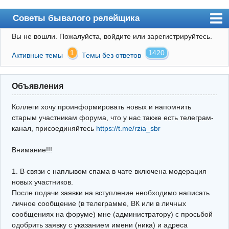
Советы бывалого релейщика
Вы не вошли.
Пожалуйста, войдите или зарегистрируйтесь.
Форум
1
1420
Активные темы
Темы без ответов
Правила
Поиск
Объявления
Регистрация
Коллеги хочу проинформировать новых и напомнить
Вход
старым участникам форума, что у нас также есть телеграм-
канал, присоединяйтесь
https://t.me/rzia_sbr
Архив
Внимание!!!
Почта
Поиск релейщика
1. В связи с наплывом спама в чате включена модерация
новых участников.
Видео РЗиА
После подачи заявки на вступление необходимо написать
личное сообщение (в телеграмме, ВК или в личных
Фотохостинг
сообщениях на форуме) мне (администратору) с просьбой
одобрить заявку с указанием имени (ника) и адреса
Телеграм