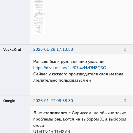
2026-01-26 17:13:58
2
VovkaKrut
Пользователь
Раньше были руководящие указания
Неактивен
https://djvu.online/file/07j4zNzRN8Q3O
Сейчас у каждого производителя своя метода.
Желательно пользоваться ей
2026-01-27 08:58:30
3
Onegin
Пользователь
Я не сталкивался с Сириусом, но обычно такие
Неактивен
проблемы решаются не выбором X, а выбором
скоса
U1=I1*Z1+(I1+I2)*R