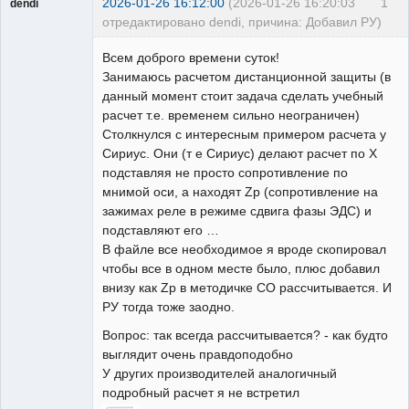
2026-01-26 16:12:00
(2026-01-26 16:20:03
1
dendi
отредактировано dendi, причина: Добавил РУ)
Пользователь
Всем доброго времени суток!
Неактивен
Занимаюсь расчетом дистанционной защиты (в
данный момент стоит задача сделать учебный
расчет т.е. временем сильно неограничен)
Столкнулся с интересным примером расчета у
Сириус. Они (т е Сириус) делают расчет по X
подставляя не просто сопротивление по
мнимой оси, а находят Zр (сопротивление на
зажимах реле в режиме сдвига фазы ЭДС) и
подставляют его …
В файле все необходимое я вроде скопировал
чтобы все в одном месте было, плюс добавил
внизу как Zр в методичке СО рассчитывается. И
РУ тогда тоже заодно.
Вопрос: так всегда рассчитывается? - как будто
выглядит очень правдоподобно
У других производителей аналогичный
подробный расчет я не встретил