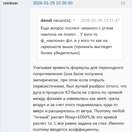
2026-01-29 10:38:00
15
retriever
Пользователь
Неактивен
↑
dendi
писал(а)
:
2026-01-28 23:11:47
Еще вопрос поспел: немного с углом
наклона не понял... У кого-то
ф_наклона= фл, а у кого-то как на
скриншоте выше (признать выглядит
более убедительно).
Учитывая кривость формулы для переходного
сопротивления (она была получена
эмпирически, при этом если открыть
первоисточники, был жуткий разброс оттого, что
дуга в процессе КЗ была не строго по прямой
между фазами а извивалась как змея, грела
воздух и за счет этого поднималась куда-то
вверх и расширялась от ветра. Поэтому любой
"точный" расчет Rпер=1050*L/Ik это кривой
расчет, т.к. L все равно задана на глаз. Именно
поэтому вводятся коэффициенты,