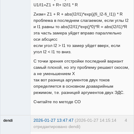
U1/I1=Z1 + R+ I2/I1 * R
Zизм= Z1 + R + abs(I2/I1)*exp(j(fi_I2-fi_I1)) * R
проблема в последнем слагаемом, если углы I2
и I1 равны то abs(I2/I1)*exp(j*0)*R = abs(I2/I1)*R
эта часть замера уйдет вправо параллельно
оси абсцисс
если угол I2 > I1 то замер уйдет вверх, если
угол I2 < I1 то вниз.
С точки зрения отстройки последний вариант
самый плохой, но эту проблему решают скосом,
а не уменьшением X
так вот разница аргументов двух токов
определяется в основном доаварийным
режимом, т.е. разницей аргументов двух ЭДС.
Считайте по методе СО
2026-01-27 13:47:47
(2026-01-27 14:15:14
4
dendi
отредактировано dendi)
Пользователь