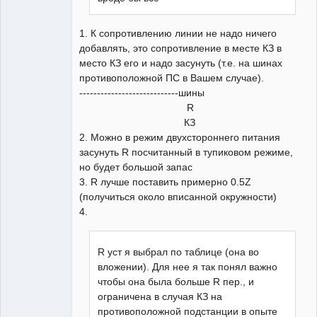
1. К сопротивлению линии не надо ничего
добавлять, это сопротивление в месте КЗ в
место КЗ его и надо засунуть (т.е. на шинах
противоположной ПС в Вашем случае).
----------------------------шины
R
КЗ
2. Можно в режим двухстороннего питания
засунуть R посчитанный в тупиковом режиме,
но будет большой запас
3. R лучше поставить примерно 0.5Z
(получиться около вписанной окружности)
4.
R уст я выбрал по таблице (она во
вложении). Для нее я так понял важно
чтобы она была больше R пер., и
ограничена в случая КЗ на
противоположной подстанции в опыте