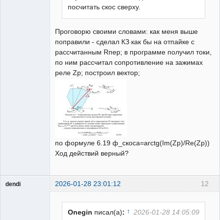
посчитать скос сверху.
Проговорю своими словами: как меня выше
поправили - сделал КЗ как бы на отпайке с
рассчитанным Rпер; в программе получил токи,
по ним рассчитал сопротивление на зажимах
реле Zp; построил вектор;
по формуле 6.19 ф_скоса=arctg(Im(Zр)/Re(Zр))
Ход действий верный?
2026-01-28 23:01:12
12
dendi
Пользователь
Неактивен
↑
Onegin
писал(а)
:
2026-01-28 14:05:09