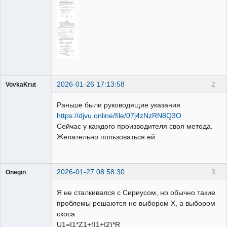
2026-01-26 17:13:58
2
VovkaKrut
Пользователь
Раньше были руководящие указания
Неактивен
https://djvu.online/file/07j4zNzRN8Q3O
Сейчас у каждого производителя своя метода.
Желательно пользоваться ей
2026-01-27 08:58:30
3
Onegin
Пользователь
Я не сталкивался с Сириусом, но обычно такие
Неактивен
проблемы решаются не выбором X, а выбором
скоса
U1=I1*Z1+(I1+I2)*R