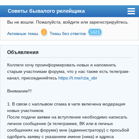
Советы бывалого релейщика
Вы не вошли.
Пожалуйста, войдите или зарегистрируйтесь.
Форум
2
1421
Активные темы
Темы без ответов
Правила
Поиск
Объявления
Регистрация
Коллеги хочу проинформировать новых и напомнить
Вход
старым участникам форума, что у нас также есть телеграм-
канал, присоединяйтесь
https://t.me/rzia_sbr
Архив
Внимание!!!
Почта
Поиск релейщика
1. В связи с наплывом спама в чате включена модерация
новых участников.
Видео РЗиА
После подачи заявки на вступление необходимо написать
личное сообщение (в телеграмме, ВК или в личных
Фотохостинг
сообщениях на форуме) мне (администратору) с просьбой
одобрить заявку с указанием имени (ника) и адреса
Телеграм