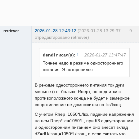
2026-01-28 12:43:12
(2026-01-28 13:29:37
9
retriever
отредактировано retriever)
Пользователь
Неактивен
↑
dendi
писал(а)
:
2026-01-27 13:47:47
Точнее надо в режиме одностороннего
питания. Я поторопился.
В режиме одностороннего питания ток дуги
меньше (т.е. больше Rпер), но подпитки с
противоположного конца не будет и замерное
сопротивление не домножится на Iкз/Iзащ.
С учетом Rпер=1050*L/Iкз, падение напряжения
на нем Rпер*Iкз=1050*L, при КЗ с двусторонним
и односторонним питанием оно внесет вклад
dZ=dU/Iзащ=1050*L/Iзащ, и если считать что