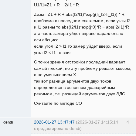
U1/I1=Z1 + R+ I2/I1 * R
Zизм= Z1 + R + abs(I2/I1)*exp(j(fi_I2-fi_I1)) * R
проблема в последнем слагаемом, если углы I2
и I1 равны то abs(I2/I1)*exp(j*0)*R = abs(I2/I1)*R
эта часть замера уйдет вправо параллельно
оси абсцисс
если угол I2 > I1 то замер уйдет вверх, если
угол I2 < I1 то вниз.
С точки зрения отстройки последний вариант
самый плохой, но эту проблему решают скосом,
а не уменьшением X
так вот разница аргументов двух токов
определяется в основном доаварийным
режимом, т.е. разницей аргументов двух ЭДС.
Считайте по методе СО
2026-01-27 13:47:47
(2026-01-27 14:15:14
4
dendi
отредактировано dendi)
Пользователь