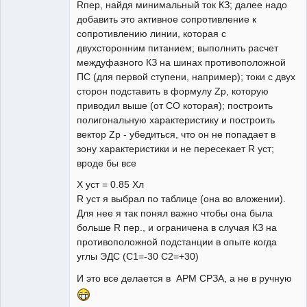
Rпер, найдя минимальный ток КЗ; далее надо
добавить это активное сопротивление к
сопротивлению линии, которая с
двухсторонним питанием; выполнить расчет
междуфазного КЗ на шинах противоположной
ПС (для первой ступени, например); токи с двух
сторон подставить в формулу Zр, которую
приводил выше (от СО которая); построить
полигональную характеристику и построить
вектор Zp - убедиться, что он не попадает в
зону характеристики и не пересекает R уст;
вроде бы все
X уст = 0.85 Xл
R уст я выбрал по таблице (она во вложении).
Для нее я так понял важно чтобы она была
больше R пер., и ограничена в случая КЗ на
противоположной подстанции в опыте когда
углы ЭДС (С1=-30 С2=+30)
И это все делается в АРМ СРЗА, а не в ручную