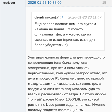
2026-01-29 10:38:00
15
retriever
Пользователь
Неактивен
↑
dendi
писал(а)
:
2026-01-28 23:11:47
Еще вопрос поспел: немного с углом
наклона не понял... У кого-то
ф_наклона= фл, а у кого-то как на
скриншоте выше (признать выглядит
более убедительно).
Учитывая кривость формулы для переходного
сопротивления (она была получена
эмпирически, при этом если открыть
первоисточники, был жуткий разброс оттого, что
дуга в процессе КЗ была не строго по прямой
между фазами а извивалась как змея, грела
воздух и за счет этого поднималась куда-то
вверх и расширялась от ветра. Поэтому любой
"точный" расчет Rпер=1050*L/Ik это кривой
расчет, т.к. L все равно задана на глаз. Именно
поэтому вводятся коэффициенты,