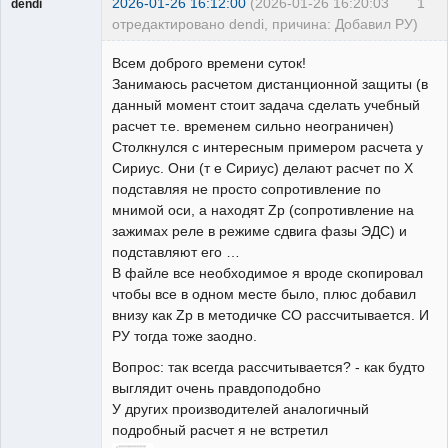
2026-01-26 16:12:00
(2026-01-26 16:20:03
1
dendi
отредактировано dendi, причина: Добавил РУ)
Пользователь
Всем доброго времени суток!
Неактивен
Занимаюсь расчетом дистанционной защиты (в
данный момент стоит задача сделать учебный
расчет т.е. временем сильно неограничен)
Столкнулся с интересным примером расчета у
Сириус. Они (т е Сириус) делают расчет по X
подставляя не просто сопротивление по
мнимой оси, а находят Zр (сопротивление на
зажимах реле в режиме сдвига фазы ЭДС) и
подставляют его …
В файле все необходимое я вроде скопировал
чтобы все в одном месте было, плюс добавил
внизу как Zр в методичке СО рассчитывается. И
РУ тогда тоже заодно.
Вопрос: так всегда рассчитывается? - как будто
выглядит очень правдоподобно
У других производителей аналогичный
подробный расчет я не встретил