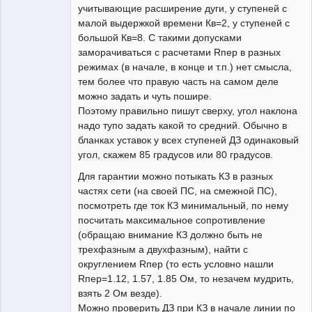
учитывающие расширение дуги, у ступеней с
малой выдержкой времени Кв=2, у ступеней с
большой Кв=8. С такими допусками
заморачиваться с расчетами Rпер в разных
режимах (в начале, в конце и т.п.) нет смысла,
тем более что правую часть на самом деле
можно задать и чуть пошире.
Поэтому правильно пишут сверху, угол наклона
надо тупо задать какой то средний. Обычно в
бланках уставок у всех ступеней ДЗ одинаковый
угол, скажем 85 градусов или 80 градусов.
Для гарантии можно потыкать КЗ в разных
частях сети (на своей ПС, на смежной ПС),
посмотреть где ток КЗ минимальный, по нему
посчитать максимальное сопротивление
(обращаю внимание КЗ должно быть не
трехфазным а двухфазным), найти с
округлением Rпер (то есть условно нашли
Rпер=1.12, 1.57, 1.85 Ом, то незачем мудрить,
взять 2 Ом везде).
Можно проверить ДЗ при КЗ в начале линии по