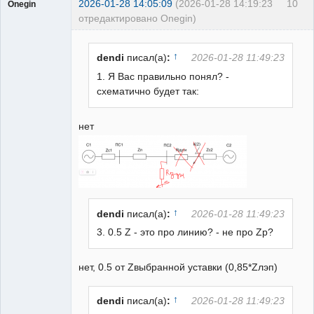
2026-01-28 14:05:09
(2026-01-28 14:19:23
10
Onegin
отредактировано Onegin)
Пользователь
Неактивен
↑
dendi
писал(а)
:
2026-01-28 11:49:23
1. Я Вас правильно понял? -
схематично будет так:
нет
↑
dendi
писал(а)
:
2026-01-28 11:49:23
3. 0.5 Z - это про линию? - не про Zр?
нет, 0.5 от Zвыбранной уставки (0,85*Zлэп)
↑
dendi
писал(а)
:
2026-01-28 11:49:23