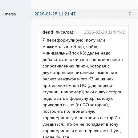
2026-01-28 11:21:47
7
Onegin
Пользователь
Неактивен
↑
dendi
писал(а)
:
2026-01-28 11:04:42
Я переформулирую: получили
максимальное Rпер, найдя
минимальный ток КЗ; далее надо
добавить это активное сопротивление к
сопротивлению линии, которая с
двухсторонним питанием; выполнить
расчет междуфазного КЗ на шинах
противоположной ПС (для первой
ступени, например); токи с двух сторон
подставить в формулу Zр, которую
приводил выше (от СО которая);
построить полигональную
характеристику и построить вектор Zp -
убедиться, что он не попадает в зону
характеристики и не пересекает R уст;
вроде бы все