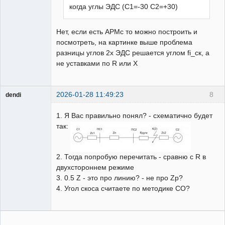
когда углы ЭДС (С1=-30 С2=+30)
Нет, если есть АРМс то можно построить и
посмотреть, на картинке выше проблема
разницы углов 2х ЭДС решается углом fi_ск, а
не уставками по R или X
2026-01-28 11:49:23
8
dendi
Пользователь
1. Я Вас правильно понял? - схематично будет
Неактивен
так:
2. Тогда попробую перечитать - сравню с R в
двухстороннем режиме
3. 0.5 Z - это про линию? - не про Zр?
4. Угол скоса считаете по методике СО?