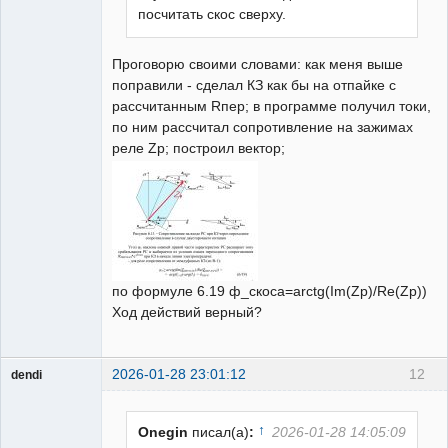
посчитать скос сверху.
Проговорю своими словами: как меня выше
поправили - сделал КЗ как бы на отпайке с
рассчитанным Rпер; в программе получил токи,
по ним рассчитал сопротивление на зажимах
реле Zp; построил вектор;
по формуле 6.19 ф_скоса=arctg(Im(Zр)/Re(Zр))
Ход действий верный?
2026-01-28 23:01:12
12
dendi
Пользователь
Неактивен
↑
Onegin
писал(а)
:
2026-01-28 14:05:09