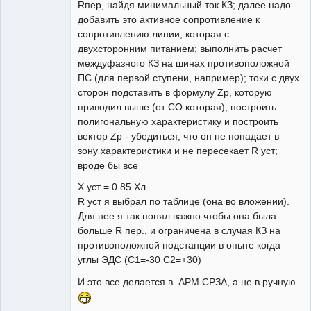
Rпер, найдя минимальный ток КЗ; далее надо
добавить это активное сопротивление к
сопротивлению линии, которая с
двухсторонним питанием; выполнить расчет
междуфазного КЗ на шинах противоположной
ПС (для первой ступени, например); токи с двух
сторон подставить в формулу Zр, которую
приводил выше (от СО которая); построить
полигональную характеристику и построить
вектор Zp - убедиться, что он не попадает в
зону характеристики и не пересекает R уст;
вроде бы все
X уст = 0.85 Xл
R уст я выбрал по таблице (она во вложении).
Для нее я так понял важно чтобы она была
больше R пер., и ограничена в случая КЗ на
противоположной подстанции в опыте когда
углы ЭДС (С1=-30 С2=+30)
И это все делается в АРМ СРЗА, а не в ручную