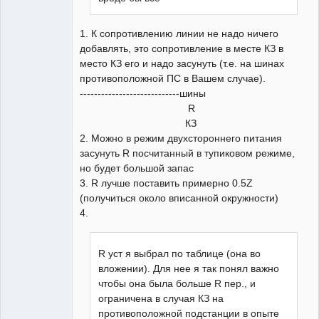
1. К сопротивлению линии не надо ничего
добавлять, это сопротивление в месте КЗ в
место КЗ его и надо засунуть (т.е. на шинах
противоположной ПС в Вашем случае).
----------------------------шины
R
КЗ
2. Можно в режим двухстороннего питания
засунуть R посчитанный в тупиковом режиме,
но будет большой запас
3. R лучше поставить примерно 0.5Z
(получиться около вписанной окружности)
4.
R уст я выбрал по таблице (она во
вложении). Для нее я так понял важно
чтобы она была больше R пер., и
ограничена в случая КЗ на
противоположной подстанции в опыте