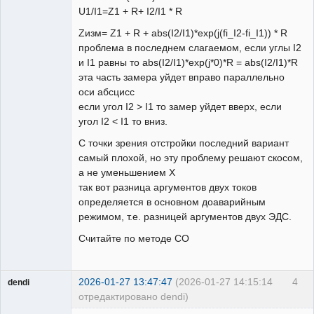
U1/I1=Z1 + R+ I2/I1 * R
Zизм= Z1 + R + abs(I2/I1)*exp(j(fi_I2-fi_I1)) * R
проблема в последнем слагаемом, если углы I2
и I1 равны то abs(I2/I1)*exp(j*0)*R = abs(I2/I1)*R
эта часть замера уйдет вправо параллельно
оси абсцисс
если угол I2 > I1 то замер уйдет вверх, если
угол I2 < I1 то вниз.
С точки зрения отстройки последний вариант
самый плохой, но эту проблему решают скосом,
а не уменьшением X
так вот разница аргументов двух токов
определяется в основном доаварийным
режимом, т.е. разницей аргументов двух ЭДС.
Считайте по методе СО
2026-01-27 13:47:47
(2026-01-27 14:15:14
4
dendi
отредактировано dendi)
Пользователь