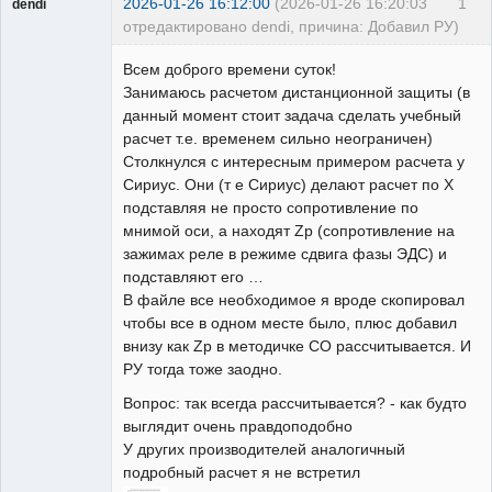
2026-01-26 16:12:00
(2026-01-26 16:20:03
1
dendi
отредактировано dendi, причина: Добавил РУ)
Пользователь
Всем доброго времени суток!
Неактивен
Занимаюсь расчетом дистанционной защиты (в
данный момент стоит задача сделать учебный
расчет т.е. временем сильно неограничен)
Столкнулся с интересным примером расчета у
Сириус. Они (т е Сириус) делают расчет по X
подставляя не просто сопротивление по
мнимой оси, а находят Zр (сопротивление на
зажимах реле в режиме сдвига фазы ЭДС) и
подставляют его …
В файле все необходимое я вроде скопировал
чтобы все в одном месте было, плюс добавил
внизу как Zр в методичке СО рассчитывается. И
РУ тогда тоже заодно.
Вопрос: так всегда рассчитывается? - как будто
выглядит очень правдоподобно
У других производителей аналогичный
подробный расчет я не встретил