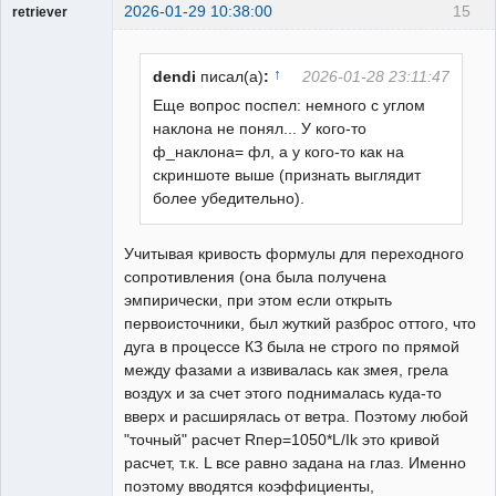
2026-01-29 10:38:00
15
retriever
Пользователь
Неактивен
↑
dendi
писал(а)
:
2026-01-28 23:11:47
Еще вопрос поспел: немного с углом
наклона не понял... У кого-то
ф_наклона= фл, а у кого-то как на
скриншоте выше (признать выглядит
более убедительно).
Учитывая кривость формулы для переходного
сопротивления (она была получена
эмпирически, при этом если открыть
первоисточники, был жуткий разброс оттого, что
дуга в процессе КЗ была не строго по прямой
между фазами а извивалась как змея, грела
воздух и за счет этого поднималась куда-то
вверх и расширялась от ветра. Поэтому любой
"точный" расчет Rпер=1050*L/Ik это кривой
расчет, т.к. L все равно задана на глаз. Именно
поэтому вводятся коэффициенты,