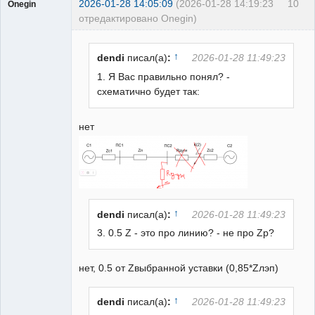
2026-01-28 14:05:09
(2026-01-28 14:19:23
10
Onegin
отредактировано Onegin)
Пользователь
Неактивен
↑
dendi
писал(а)
:
2026-01-28 11:49:23
1. Я Вас правильно понял? -
схематично будет так:
нет
↑
dendi
писал(а)
:
2026-01-28 11:49:23
3. 0.5 Z - это про линию? - не про Zр?
нет, 0.5 от Zвыбранной уставки (0,85*Zлэп)
↑
dendi
писал(а)
:
2026-01-28 11:49:23