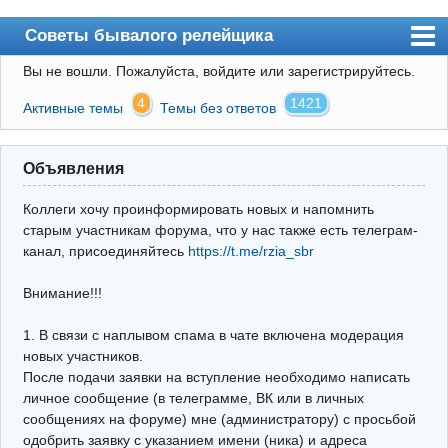
Советы бывалого релейщика
Вы не вошли.
Пожалуйста, войдите или зарегистрируйтесь.
Форум
4
1421
Активные темы
Темы без ответов
Правила
Поиск
Объявления
Регистрация
Коллеги хочу проинформировать новых и напомнить
Вход
старым участникам форума, что у нас также есть телеграм-
канал, присоединяйтесь
https://t.me/rzia_sbr
Архив
Внимание!!!
Почта
Поиск релейщика
1. В связи с наплывом спама в чате включена модерация
новых участников.
Видео РЗиА
После подачи заявки на вступление необходимо написать
личное сообщение (в телеграмме, ВК или в личных
Фотохостинг
сообщениях на форуме) мне (администратору) с просьбой
одобрить заявку с указанием имени (ника) и адреса
Телеграм