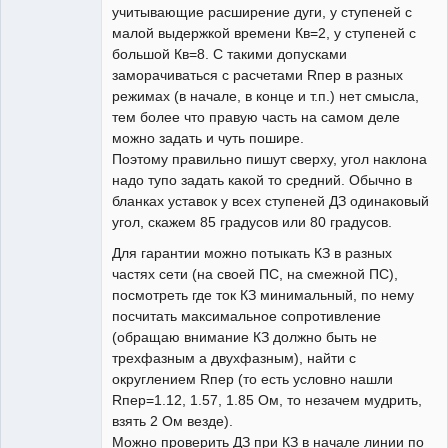
учитывающие расширение дуги, у ступеней с
малой выдержкой времени Кв=2, у ступеней с
большой Кв=8. С такими допусками
заморачиваться с расчетами Rпер в разных
режимах (в начале, в конце и т.п.) нет смысла,
тем более что правую часть на самом деле
можно задать и чуть пошире.
Поэтому правильно пишут сверху, угол наклона
надо тупо задать какой то средний. Обычно в
бланках уставок у всех ступеней ДЗ одинаковый
угол, скажем 85 градусов или 80 градусов.
Для гарантии можно потыкать КЗ в разных
частях сети (на своей ПС, на смежной ПС),
посмотреть где ток КЗ минимальный, по нему
посчитать максимальное сопротивление
(обращаю внимание КЗ должно быть не
трехфазным а двухфазным), найти с
округлением Rпер (то есть условно нашли
Rпер=1.12, 1.57, 1.85 Ом, то незачем мудрить,
взять 2 Ом везде).
Можно проверить ДЗ при КЗ в начале линии по