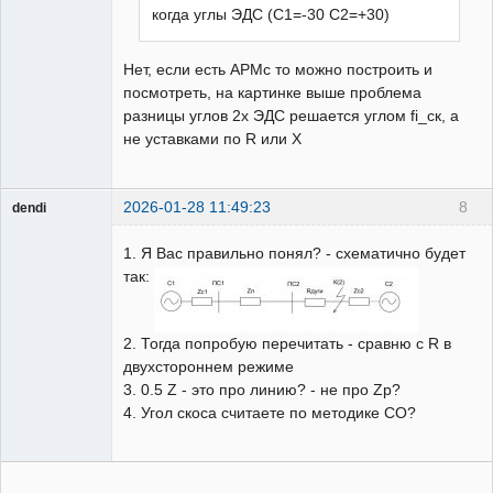
когда углы ЭДС (С1=-30 С2=+30)
Нет, если есть АРМс то можно построить и
посмотреть, на картинке выше проблема
разницы углов 2х ЭДС решается углом fi_ск, а
не уставками по R или X
2026-01-28 11:49:23
8
dendi
Пользователь
1. Я Вас правильно понял? - схематично будет
Неактивен
так:
2. Тогда попробую перечитать - сравню с R в
двухстороннем режиме
3. 0.5 Z - это про линию? - не про Zр?
4. Угол скоса считаете по методике СО?