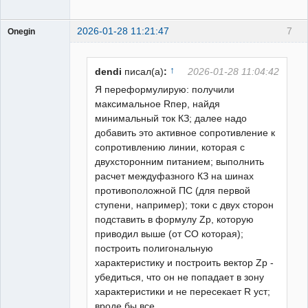
2026-01-28 11:21:47
7
Onegin
Пользователь
Неактивен
↑
dendi
писал(а)
:
2026-01-28 11:04:42
Я переформулирую: получили
максимальное Rпер, найдя
минимальный ток КЗ; далее надо
добавить это активное сопротивление к
сопротивлению линии, которая с
двухсторонним питанием; выполнить
расчет междуфазного КЗ на шинах
противоположной ПС (для первой
ступени, например); токи с двух сторон
подставить в формулу Zр, которую
приводил выше (от СО которая);
построить полигональную
характеристику и построить вектор Zp -
убедиться, что он не попадает в зону
характеристики и не пересекает R уст;
вроде бы все