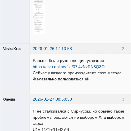
2026-01-26 17:13:58
2
VovkaKrut
Пользователь
Раньше были руководящие указания
Неактивен
https://djvu.online/file/07j4zNzRN8Q3O
Сейчас у каждого производителя своя метода.
Желательно пользоваться ей
2026-01-27 08:58:30
3
Onegin
Пользователь
Я не сталкивался с Сириусом, но обычно такие
Неактивен
проблемы решаются не выбором X, а выбором
скоса
U1=I1*Z1+(I1+I2)*R