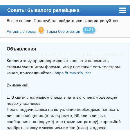
Советы бывалого релейщика
Вы не вошли.
Пожалуйста, войдите или зарегистрируйтесь.
Форум
3
1421
Активные темы
Темы без ответов
Правила
Поиск
Объявления
Регистрация
Коллеги хочу проинформировать новых и напомнить
Вход
старым участникам форума, что у нас также есть телеграм-
канал, присоединяйтесь
https://t.me/rzia_sbr
Архив
Внимание!!!
Почта
Поиск релейщика
1. В связи с наплывом спама в чате включена модерация
новых участников.
Видео РЗиА
После подачи заявки на вступление необходимо написать
личное сообщение (в телеграмме, ВК или в личных
Фотохостинг
сообщениях на форуме) мне (администратору) с просьбой
одобрить заявку с указанием имени (ника) и адреса
Телеграм