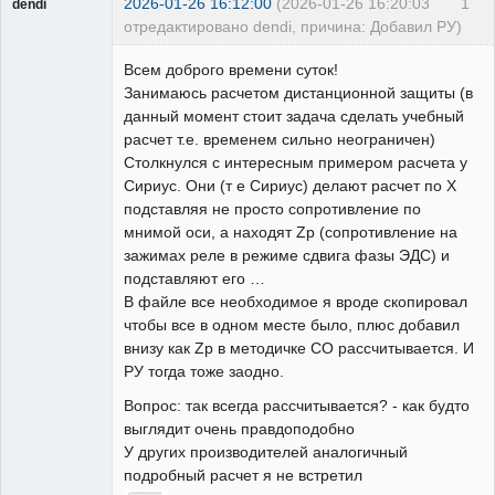
2026-01-26 16:12:00
(2026-01-26 16:20:03
1
dendi
отредактировано dendi, причина: Добавил РУ)
Пользователь
Всем доброго времени суток!
Неактивен
Занимаюсь расчетом дистанционной защиты (в
данный момент стоит задача сделать учебный
расчет т.е. временем сильно неограничен)
Столкнулся с интересным примером расчета у
Сириус. Они (т е Сириус) делают расчет по X
подставляя не просто сопротивление по
мнимой оси, а находят Zр (сопротивление на
зажимах реле в режиме сдвига фазы ЭДС) и
подставляют его …
В файле все необходимое я вроде скопировал
чтобы все в одном месте было, плюс добавил
внизу как Zр в методичке СО рассчитывается. И
РУ тогда тоже заодно.
Вопрос: так всегда рассчитывается? - как будто
выглядит очень правдоподобно
У других производителей аналогичный
подробный расчет я не встретил