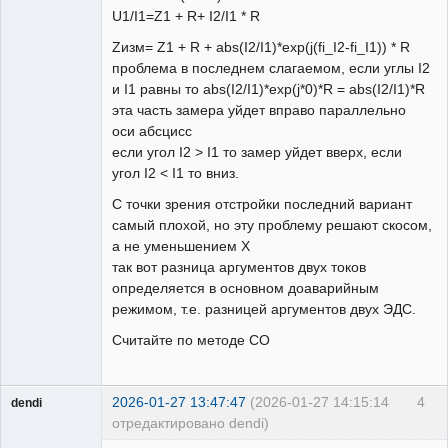
U1/I1=Z1 + R+ I2/I1 * R
Zизм= Z1 + R + abs(I2/I1)*exp(j(fi_I2-fi_I1)) * R
проблема в последнем слагаемом, если углы I2
и I1 равны то abs(I2/I1)*exp(j*0)*R = abs(I2/I1)*R
эта часть замера уйдет вправо параллельно
оси абсцисс
если угол I2 > I1 то замер уйдет вверх, если
угол I2 < I1 то вниз.
С точки зрения отстройки последний вариант
самый плохой, но эту проблему решают скосом,
а не уменьшением X
так вот разница аргументов двух токов
определяется в основном доаварийным
режимом, т.е. разницей аргументов двух ЭДС.
Считайте по методе СО
2026-01-27 13:47:47
(2026-01-27 14:15:14
4
dendi
отредактировано dendi)
Пользователь