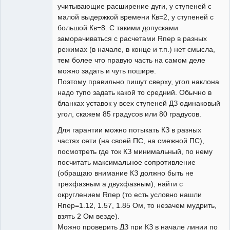
учитывающие расширение дуги, у ступеней с
малой выдержкой времени Кв=2, у ступеней с
большой Кв=8. С такими допусками
заморачиваться с расчетами Rпер в разных
режимах (в начале, в конце и т.п.) нет смысла,
тем более что правую часть на самом деле
можно задать и чуть пошире.
Поэтому правильно пишут сверху, угол наклона
надо тупо задать какой то средний. Обычно в
бланках уставок у всех ступеней ДЗ одинаковый
угол, скажем 85 градусов или 80 градусов.
Для гарантии можно потыкать КЗ в разных
частях сети (на своей ПС, на смежной ПС),
посмотреть где ток КЗ минимальный, по нему
посчитать максимальное сопротивление
(обращаю внимание КЗ должно быть не
трехфазным а двухфазным), найти с
округлением Rпер (то есть условно нашли
Rпер=1.12, 1.57, 1.85 Ом, то незачем мудрить,
взять 2 Ом везде).
Можно проверить ДЗ при КЗ в начале линии по