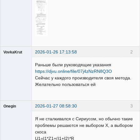
2026-01-26 17:13:58
2
VovkaKrut
Пользователь
Раньше были руководящие указания
Неактивен
https://djvu.online/file/07j4zNzRN8Q3O
Сейчас у каждого производителя своя метода.
Желательно пользоваться ей
2026-01-27 08:58:30
3
Onegin
Пользователь
Я не сталкивался с Сириусом, но обычно такие
Неактивен
проблемы решаются не выбором X, а выбором
скоса
U1=I1*Z1+(I1+I2)*R