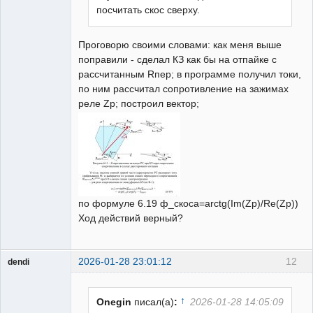
посчитать скос сверху.
Проговорю своими словами: как меня выше
поправили - сделал КЗ как бы на отпайке с
рассчитанным Rпер; в программе получил токи,
по ним рассчитал сопротивление на зажимах
реле Zp; построил вектор;
по формуле 6.19 ф_скоса=arctg(Im(Zр)/Re(Zр))
Ход действий верный?
2026-01-28 23:01:12
12
dendi
Пользователь
Неактивен
↑
Onegin
писал(а)
:
2026-01-28 14:05:09