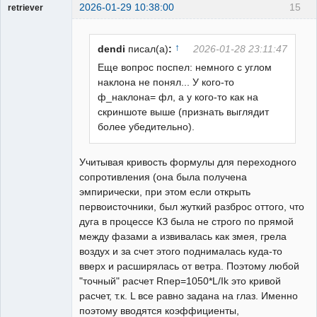
2026-01-29 10:38:00
15
retriever
Пользователь
Неактивен
↑
dendi
писал(а)
:
2026-01-28 23:11:47
Еще вопрос поспел: немного с углом
наклона не понял... У кого-то
ф_наклона= фл, а у кого-то как на
скриншоте выше (признать выглядит
более убедительно).
Учитывая кривость формулы для переходного
сопротивления (она была получена
эмпирически, при этом если открыть
первоисточники, был жуткий разброс оттого, что
дуга в процессе КЗ была не строго по прямой
между фазами а извивалась как змея, грела
воздух и за счет этого поднималась куда-то
вверх и расширялась от ветра. Поэтому любой
"точный" расчет Rпер=1050*L/Ik это кривой
расчет, т.к. L все равно задана на глаз. Именно
поэтому вводятся коэффициенты,