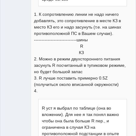
1. К сопротивлению линии не надо ничего
добавлять, это сопротивление в месте КЗ в
место КЗ его и надо засунуть (т.е. на шинах
противоположной ПС в Вашем случае).
----------------------------шины
R
КЗ
2. Можно в режим двухстороннего питания
засунуть R посчитанный в тупиковом режиме,
но будет большой запас
3. R лучше поставить примерно 0.5Z
(получиться около вписанной окружности)
4.
R уст я выбрал по таблице (она во
вложении). Для нее я так понял важно
чтобы она была больше R пер., и
ограничена в случая КЗ на
противоположной подстанции в опыте