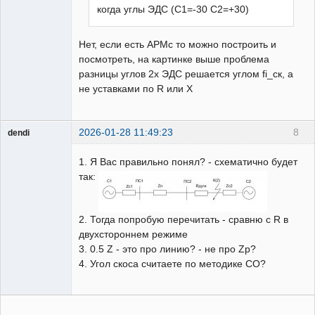
когда углы ЭДС (С1=-30 С2=+30)
Нет, если есть АРМс то можно построить и
посмотреть, на картинке выше проблема
разницы углов 2х ЭДС решается углом fi_ск, а
не уставками по R или X
2026-01-28 11:49:23
8
dendi
Пользователь
1. Я Вас правильно понял? - схематично будет
Неактивен
так:
2. Тогда попробую перечитать - сравню с R в
двухстороннем режиме
3. 0.5 Z - это про линию? - не про Zр?
4. Угол скоса считаете по методике СО?