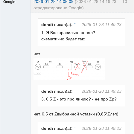
2026-01-28 14:05:09
(2026-01-28 14:19:23
10
Onegin
отредактировано Onegin)
Пользователь
Неактивен
↑
dendi
писал(а)
:
2026-01-28 11:49:23
1. Я Вас правильно понял? -
схематично будет так:
нет
↑
dendi
писал(а)
:
2026-01-28 11:49:23
3. 0.5 Z - это про линию? - не про Zр?
нет, 0.5 от Zвыбранной уставки (0,85*Zлэп)
↑
dendi
писал(а)
:
2026-01-28 11:49:23