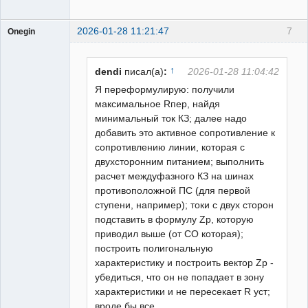
2026-01-28 11:21:47
7
Onegin
Пользователь
Неактивен
↑
dendi
писал(а)
:
2026-01-28 11:04:42
Я переформулирую: получили
максимальное Rпер, найдя
минимальный ток КЗ; далее надо
добавить это активное сопротивление к
сопротивлению линии, которая с
двухсторонним питанием; выполнить
расчет междуфазного КЗ на шинах
противоположной ПС (для первой
ступени, например); токи с двух сторон
подставить в формулу Zр, которую
приводил выше (от СО которая);
построить полигональную
характеристику и построить вектор Zp -
убедиться, что он не попадает в зону
характеристики и не пересекает R уст;
вроде бы все