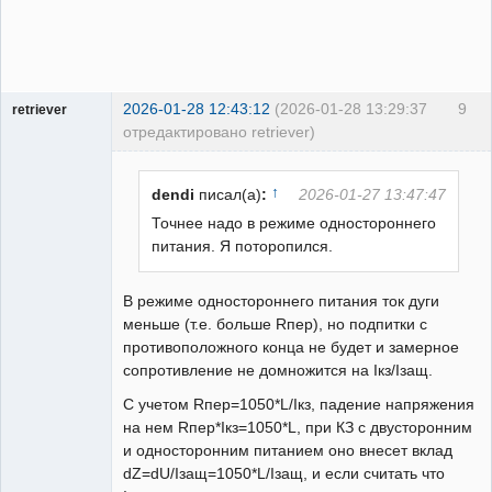
2026-01-28 12:43:12
(2026-01-28 13:29:37
9
retriever
отредактировано retriever)
Пользователь
Неактивен
↑
dendi
писал(а)
:
2026-01-27 13:47:47
Точнее надо в режиме одностороннего
питания. Я поторопился.
В режиме одностороннего питания ток дуги
меньше (т.е. больше Rпер), но подпитки с
противоположного конца не будет и замерное
сопротивление не домножится на Iкз/Iзащ.
С учетом Rпер=1050*L/Iкз, падение напряжения
на нем Rпер*Iкз=1050*L, при КЗ с двусторонним
и односторонним питанием оно внесет вклад
dZ=dU/Iзащ=1050*L/Iзащ, и если считать что