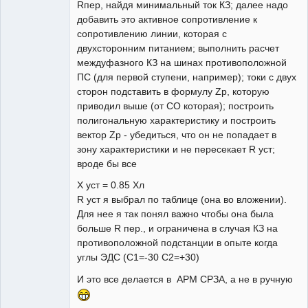
Rпер, найдя минимальный ток КЗ; далее надо
добавить это активное сопротивление к
сопротивлению линии, которая с
двухсторонним питанием; выполнить расчет
междуфазного КЗ на шинах противоположной
ПС (для первой ступени, например); токи с двух
сторон подставить в формулу Zр, которую
приводил выше (от СО которая); построить
полигональную характеристику и построить
вектор Zp - убедиться, что он не попадает в
зону характеристики и не пересекает R уст;
вроде бы все
X уст = 0.85 Xл
R уст я выбрал по таблице (она во вложении).
Для нее я так понял важно чтобы она была
больше R пер., и ограничена в случая КЗ на
противоположной подстанции в опыте когда
углы ЭДС (С1=-30 С2=+30)
И это все делается в АРМ СРЗА, а не в ручную